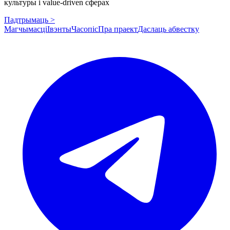
культуры і value-driven сферах
Падтрымаць >
Магчымасці
Івэнты
Часопіс
Пра праект
Даслаць абвестку