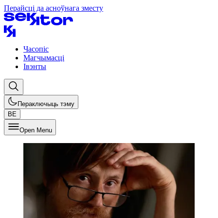
Перайсці да асноўнага зместу
Часопіс
Магчымасці
Івэнты
Пераключыць тэму
BE
Open Menu