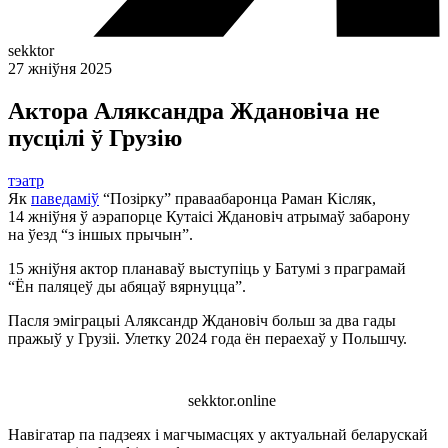
sekktor
27 жніўня 2025
Актора Аляксандра Ждановіча не
пусцілі ў Грузію
тэатр
Як
паведаміў
“Позірку” праваабаронца Раман Кісляк,
14 жніўня ў аэрапорце Кутаісі Ждановіч атрымаў забарону
на ўезд “з іншых прычын”.
15 жніўня актор планаваў выступіць у Батумі з праграмай
“Ён паляцеў ды абяцаў вярнуцца”.
Пасля эміграцыі Аляксандр Ждановіч больш за два гады
пражыў у Грузіі. Улетку 2024 года ён пераехаў у Польшчу.
sekktor.online
Навігатар па падзеях і магчымасцях у актуальнай беларускай