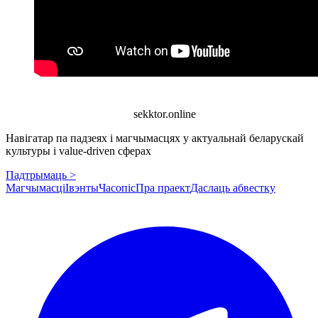
sekktor.online
Навігатар па падзеях і магчымасцях у актуальнай беларускай
культуры і value-driven сферах
Падтрымаць >
Магчымасці
Івэнты
Часопіс
Пра праект
Даслаць абвестку