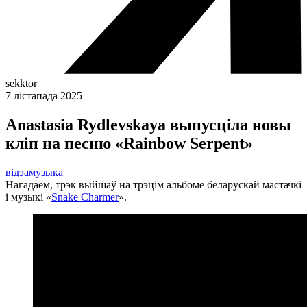
sekktor
7 лістапада 2025
Anastasia Rydlevskaya выпусціла новы
кліп на песню «Rainbow Serpent»
відэа
музыка
Нагадаем, трэк выйшаў на трэцім альбоме беларускай мастачкі
і музыкі «
Snake Charmer
».