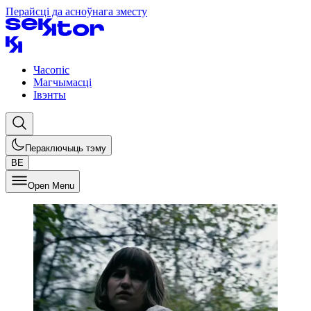
Перайсці да асноўнага зместу
Часопіс
Магчымасці
Івэнты
Пераключыць тэму
BE
Open Menu