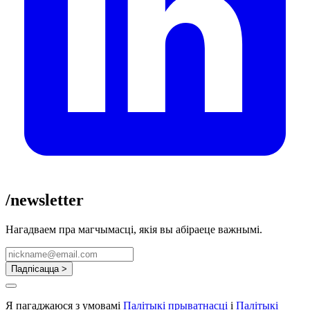
/newsletter
Нагадваем пра магчымасці, якія вы абіраеце важнымі.
Падпісацца >
Я пагаджаюся з умовамі
Палітыкі прыватнасці
і
Палітыкі