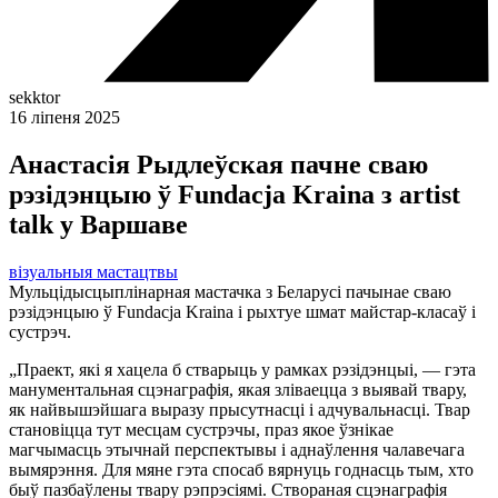
sekktor
16 ліпеня 2025
Анастасія Рыдлеўская пачне сваю
рэзідэнцыю ў Fundacja Kraina з artist
talk у Варшаве
візуальныя мастацтвы
Мульцідысцыплінарная мастачка з Беларусі пачынае сваю
рэзідэнцыю ў Fundacja Kraina і рыхтуе шмат майстар-класаў і
сустрэч.
„Праект, які я хацела б стварыць у рамках рэзідэнцыі, — гэта
манументальная сцэнаграфія, якая зліваецца з выявай твару,
як найвышэйшага выразу прысутнасці і адчувальнасці. Твар
становіцца тут месцам сустрэчы, праз якое ўзнікае
магчымасць этычнай перспектывы і аднаўлення чалавечага
вымярэння. Для мяне гэта спосаб вярнуць годнасць тым, хто
быў пазбаўлены твару рэпрэсіямі. Створаная сцэнаграфія