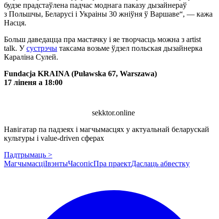
будзе прадстаўлена падчас моднага паказу дызайнераў
з Польшчы, Беларусі і Украіны 30 жніўня ў Варшаве“, — кажа
Насця.
Больш даведацца пра мастачку і яе творчасць можна з artist
talk. У
сустрэчы
таксама возьме ўдзел польская дызайнерка
Караліна Сулей.
Fundacja KRAINA (Puławska 67, Warszawa)
17 ліпеня а 18:00
sekktor.online
Навігатар па падзеях і магчымасцях у актуальнай беларускай
культуры і value-driven сферах
Падтрымаць >
Магчымасці
Івэнты
Часопіс
Пра праект
Даслаць абвестку