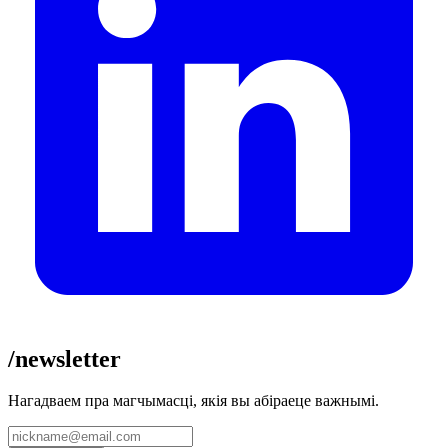
/newsletter
Нагадваем пра магчымасці, якія вы абіраеце важнымі.