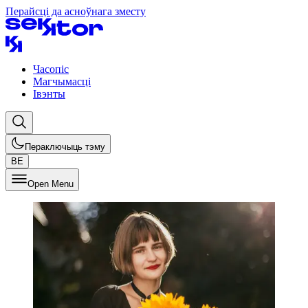
Перайсці да асноўнага зместу
Часопіс
Магчымасці
Івэнты
Пераключыць тэму
BE
Open Menu