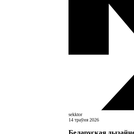
sekktor
14 траўня 2026
Беларуская дызайн