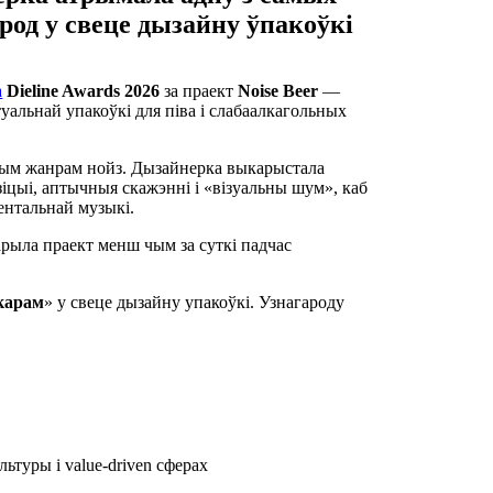
од у свеце дызайну ўпакоўкі
а
Dieline Awards 2026
за праект
Noise Beer
—
уальнай упакоўкі для піва і слабаалкагольных
ым жанрам нойз. Дызайнерка выкарыстала
іцыі, аптычныя скажэнні і «візуальны шум», каб
ентальнай музыкі.
рыла праект менш чым за суткі падчас
карам
» у свеце дызайну упакоўкі. Узнагароду
ьтуры і value-driven сферах