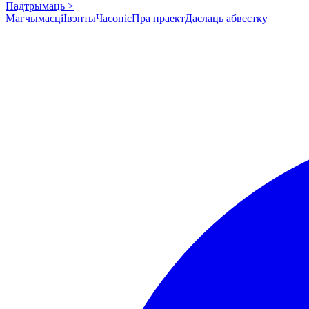
Падтрымаць >
Магчымасці
Івэнты
Часопіс
Пра праект
Даслаць абвестку