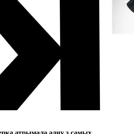
ерка атрымала адну з самых