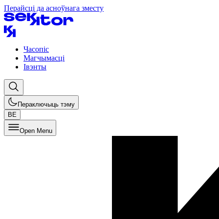
Перайсці да асноўнага зместу
Часопіс
Магчымасці
Івэнты
Пераключыць тэму
BE
Open Menu