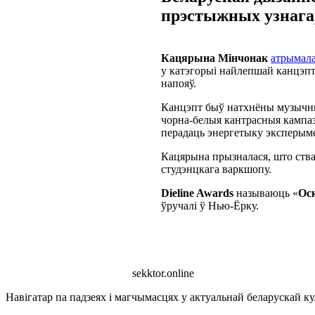
прэстыжных узнагар
Кацярына Мінчонак
атрымал
у катэгорыі найлепшай канцэпт
напояў.
Канцэпт быў натхнёны музычн
чорна-белыя кантрасныя кампаз
перадаць энергетыку эксперым
Кацярына прызналася, што ства
студэнцкага варкшопу.
Dieline Awards
называюць «
Ос
ўручалі ў Нью-Ёрку.
sekktor.online
Навігатар па падзеях і магчымасцях у актуальнай беларускай кул