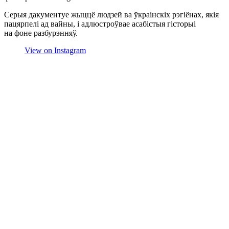
Серыя дакументуе жыццё людзей ва ўкраінскіх рэгіёнах, якія
пацярпелі ад вайны, і адлюстроўвае асабістыя гісторыі
на фоне разбурэнняў.
View on Instagram