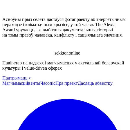
Асноўны прыз сёлета дастаўся фотапраекту аб энергетычным
пераходзе і кліматычным крызісе, у той час як The Alexia
Award уручаецца за выбітныя дакументальныя гісторыі
на тэмы правоў чалавека, канфлікту і сацыяльнага значэння.
sekktor.online
Навігатар па падзеях і магчымасцях у актуальнай беларускай
культуры і value-driven сферах
Падтрымаць >
Магчымасці
Івэнты
Часопіс
Пра праект
Даслаць абвестку