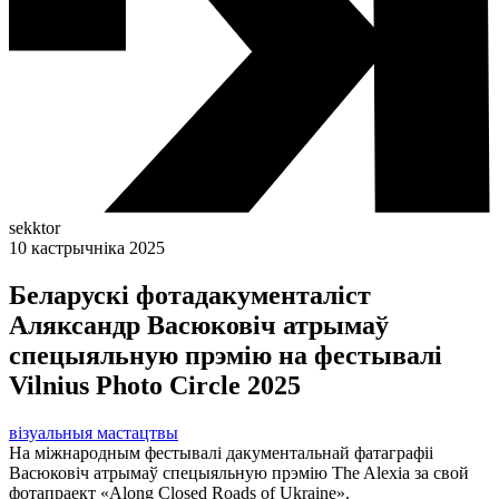
sekktor
10 кастрычніка 2025
Беларускі фотадакументаліст
Аляксандр Васюковіч атрымаў
спецыяльную прэмію на фестывалі
Vilnius Photo Circle 2025
візуальныя мастацтвы
На міжнародным фестывалі дакументальнай фатаграфіі
Васюковіч атрымаў спецыяльную прэмію The Alexia за свой
фотапраект «Along Closed Roads of Ukraine».