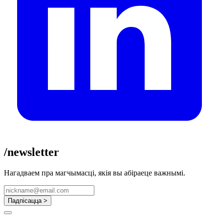
/newsletter
Нагадваем пра магчымасці, якія вы абіраеце важнымі.
Падпісацца >