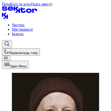
Перайсці да асноўнага зместу
Часопіс
Магчымасці
Івэнты
Пераключыць тэму
BE
Open Menu