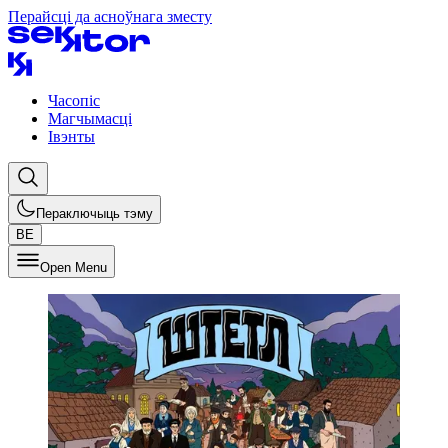
Перайсці да асноўнага зместу
Часопіс
Магчымасці
Івэнты
Пераключыць тэму
BE
Open Menu