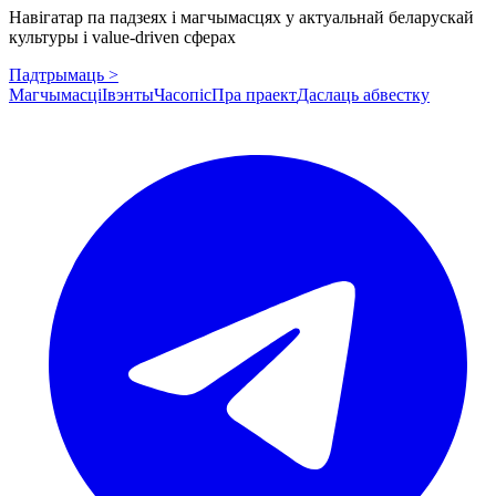
Навігатар па падзеях і магчымасцях у актуальнай беларускай
культуры і value-driven сферах
Падтрымаць >
Магчымасці
Івэнты
Часопіс
Пра праект
Даслаць абвестку