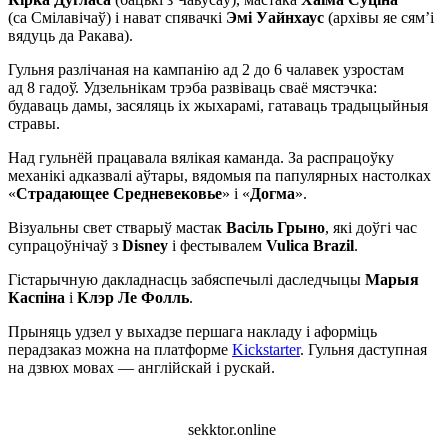
(са Смілавічаў) і нават спявачкі
Эмі Уайнхаус
(архівы яе сям’і
вядуць да Ракава).
Гульня разлічаная на кампанію ад 2 до 6 чалавек узростам
ад 8 гадоў. Удзельнікам трэба развіваць сваё мястэчка:
будаваць дамы, засяляць іх жыхарамі, гатаваць традыцыйныя
стравы.
Над гульнёй працавала вялікая каманда. За распрацоўку
механікі адказвалі аўтары, вядомыя па папулярных настолках
«
Страдающее Средневековье
» і «
Догма
».
Візуальны свет стварыў мастак
Васіль Грыно
, які доўгі час
супрацоўнічаў з
Disney
і фестывалем
Vulica Brazil
.
Гістарычную дакладнасць забяспечылі даследчыцы
Марыя
Каспіна
і
Клэр Ле Фолль
.
Прыняць удзел у выхадзе першага накладу і аформіць
перадзаказ можна на платформе
Kickstarter
. Гульня даступная
на дзвюх мовах — англійскай і рускай.
sekktor.online