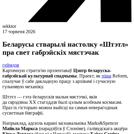
sekktor
17 чэрвеня 2026
Беларусы стварылі настолку «Штэтл»
пра свет габрэйскіх мястэчак
геймдэв
Картачную стратэгію прэзентаваў
Цэнтр беларуска-
габрэйскай культурнай спадчыны
. Праект, як
піша
Reform,
спалучае ў сабе дакладную працу з архівамі і сучасную
гульнявую механіку.
Штэтл — гэта беларускія малыя мястэчкі, якія
да сярэдзіны XX стагоддзя былі цэлым асобным космасам.
Праз іх гісторыю можна выйсці на самыя неверагодныя
сусветныя біяграфіі.
Напрыклад, адсюль карані заснавальніка Marks&Spencer
Майкла Маркса
(нарадзіўся ў Слоніме), галівудскага акцёра
Кірка Дугласа
(бацькі з Чавусаў), мастака
Хаіма Суціна