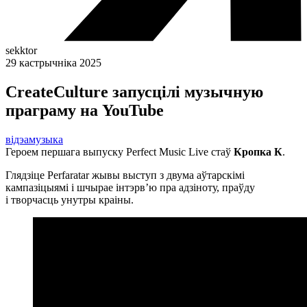
sekktor
29 кастрычніка 2025
CreateCulture запусцілі музычную
праграму на YouTube
відэа
музыка
Героем першага выпуску Perfect Music Live стаў
Кропка К
.
Глядзіце Perfaratar жывы выступ з двума аўтарскімі
кампазіцыямі і шчырае інтэрв’ю пра адзіноту, праўду
і творчасць унутры краіны.