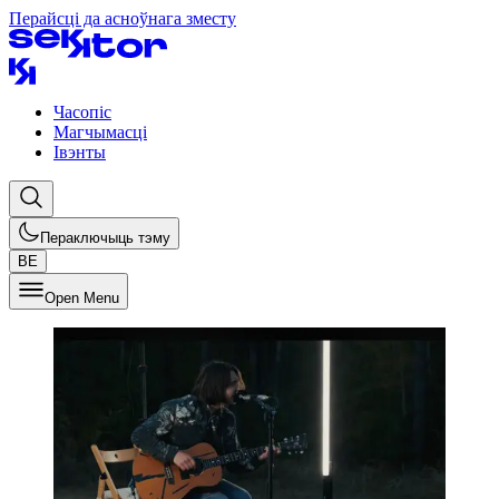
Перайсці да асноўнага зместу
Часопіс
Магчымасці
Івэнты
Пераключыць тэму
BE
Open Menu