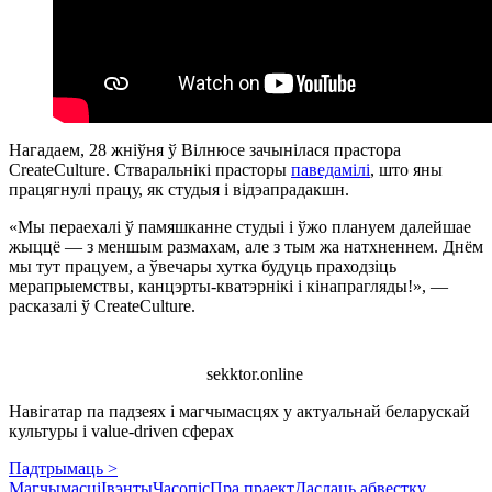
Нагадаем, 28 жніўня ў Вілнюсе зачынілася прастора
CreateCulture. Стваральнікі прасторы
паведамілі
, што яны
працягнулі працу, як студыя і відэапрадакшн.
«Мы пераехалі ў памяшканне студыі і ўжо плануем далейшае
жыццё — з меншым размахам, але з тым жа натхненнем. Днём
мы тут працуем, а ўвечары хутка будуць праходзіць
мерапрыемствы, канцэрты-кватэрнікі і кінапрагляды!», —
расказалі ў CreateCulture.
sekktor.online
Навігатар па падзеях і магчымасцях у актуальнай беларускай
культуры і value-driven сферах
Падтрымаць >
Магчымасці
Івэнты
Часопіс
Пра праект
Даслаць абвестку