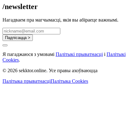
/newsletter
Нагадваем пра магчымасці, якія вы абіраеце важнымі.
Падпісацца >
Я пагаджаюся з умовамі
Палітыкі прыватнасці
і
Палітыкі
Cookies
.
© 2026 sekktor.online. Усе правы ахоўваюцца
Палітыка прыватнасці
Палітыка Cookies