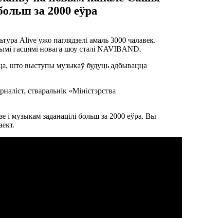
больш за 2000 еўра
ура Alive ужо паглядзелі амаль 3000 чалавек.
шымі гасцямі новага шоу сталі NAVIBAND.
ецца, што выступы музыкаў будуць адбывацца
наліст, стваральнік «Міністэрства
е і музыкам заданацілі больш за 2000 еўра. Вы
аект.