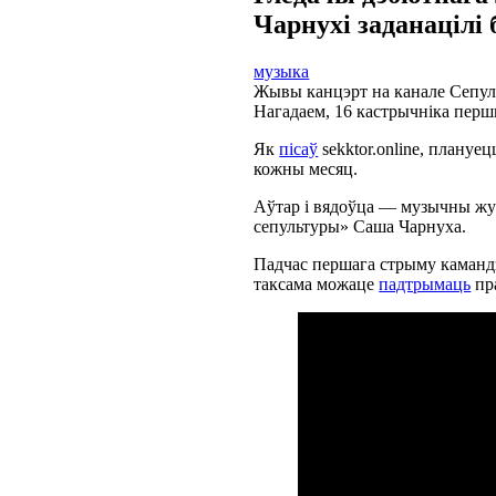
Чарнухі заданацілі 
музыка
Жывы канцэрт на канале Сепульт
Нагадаем, 16 кастрычніка пер
Як
пісаў
sekktor.online, плану
кожны месяц.
Аўтар і вядоўца — музычны жур
сепультуры» Саша Чарнуха.
Падчас першага стрыму камандз
таксама можаце
падтрымаць
пр