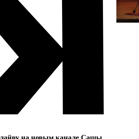
 лайву на новым канале Сашы