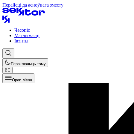
Перайсці да асноўнага зместу
Часопіс
Магчымасці
Івэнты
Пераключыць тэму
BE
Open Menu