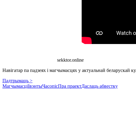
sekktor.online
Навігатар па падзеях і магчымасцях у актуальнай беларускай кул
Падтрымаць >
Магчымасці
Івэнты
Часопіс
Пра праект
Даслаць абвестку