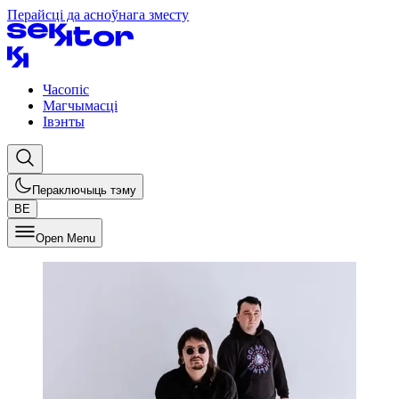
Перайсці да асноўнага зместу
Часопіс
Магчымасці
Івэнты
Пераключыць тэму
BE
Open Menu