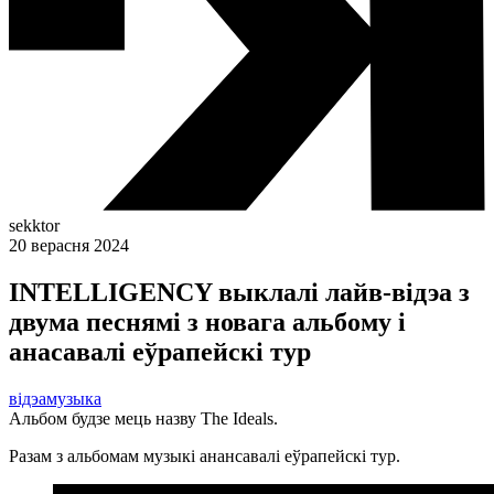
sekktor
20 верасня 2024
INTELLIGENCY выклалі лайв-відэа з
двума песнямі з новага альбому і
анасавалі еўрапейскі тур
відэа
музыка
Альбом будзе мець назву The Ideals.
Разам з альбомам музыкі анансавалі еўрапейскі тур.