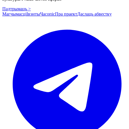
Падтрымаць >
Магчымасці
Івэнты
Часопіс
Пра праект
Даслаць абвестку