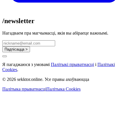
/newsletter
Нагадваем пра магчымасці, якія вы абіраеце важнымі.
Падпісацца >
Я пагаджаюся з умовамі
Палітыкі прыватнасці
і
Палітыкі
Cookies
.
© 2026 sekktor.online. Усе правы ахоўваюцца
Палітыка прыватнасці
Палітыка Cookies