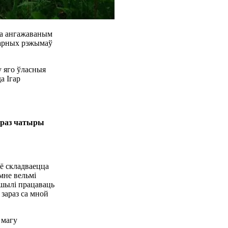
чна ангажаваным
тарных рэжымаў
у яго ўласныя
а Ігар
 праз чатыры
сё складваецца
 мне вельмі
шылі працаваць
 зараз са мной
 магу