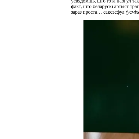
ўсвядоміць, што гэта наогул так
факт, што беларускі артыст тра
зараз проста… саксэсфул
(усміх