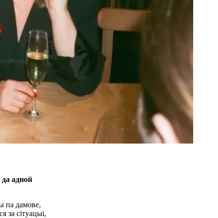
 да адной
ы па дамове,
я за сітуацыі,