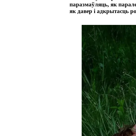
паразмаўляць, як парале
як давер і адкрытасць р