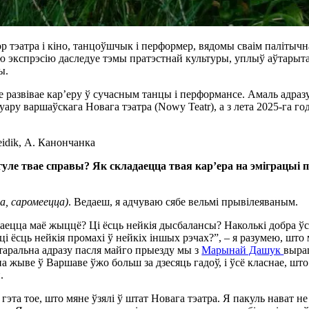
ор тэатра і кіно, танцоўшчык і перформер, вядомы сваім паліты
ную экспрэсію даследуе тэмы пратэстнай культуры, уплыў аўтары
ы.
е развівае кар’еру ў сучасным танцы і перформансе. Амаль адраз
уару варшаўскага Новага тэатра (Nowy Teatr), а з лета 2025-га год
idik, А. Канончанка
гуле твае справы? Як складаецца твая кар’ера на эміграцыі
ца, саромеецца)
. Ведаеш, я адчуваю сябе вельмі прывілеяваным.
ваецца маё жыццё? Ці ёсць нейкія дысбалансы? Наколькі добра ў
ці ёсць нейкія промахі ў нейкіх іншых рэчах?”, – я разумею, што
ітаральна адразу пасля майго прыезду мы з
Марынай Дашук
выра
а жыве ў Варшаве ўжо больш за дзесяць гадоў, і ўсё класнае, што
.
гэта тое, што мяне ўзялі ў штат Новага тэатра. Я пакуль нават не