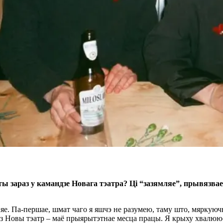
ты зараз у камандзе Новага тэатра? Ці “зазямляе”, прывязвае
няе. Па-першае, шмат чаго я яшчэ не разумею, таму што, мяркуюч
раз Новы тэатр – маё прыярытэтнае месца працы. Я крыху хвалююс