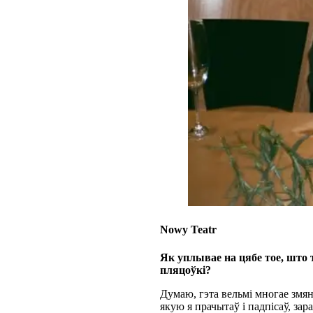
Nowy Teatr
Як уплывае на цябе тое, што 
пляцоўкі?
Думаю, гэта вельмі многае змя
якую я прачытаў і падпісаў, за