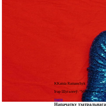
K
Katsia Ramanchyk
Ігар Шугалееў: “Мой унёсак у 
тэатр
Напачатку тэатральнага 