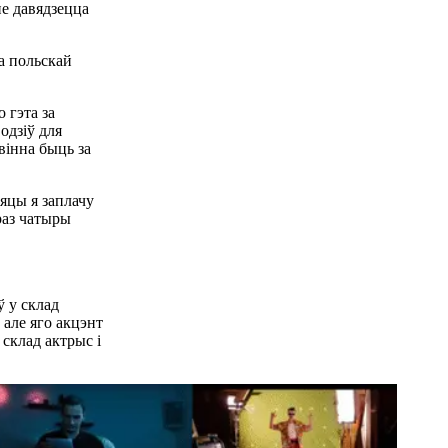
не давядзецца
на польскай
о гэта за
одзіў для
вінна быць за
яцы я заплачу
раз чатыры
ў у склад
 але яго акцэнт
 склад актрыс і