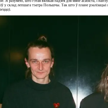
ое. Я разумею, што гэтая вялікая падзея для мяне асабіста, і нап
піў у склад лепшага тэатра Польшчы. Так што ў плане рэалізацыі 
аецца)
.