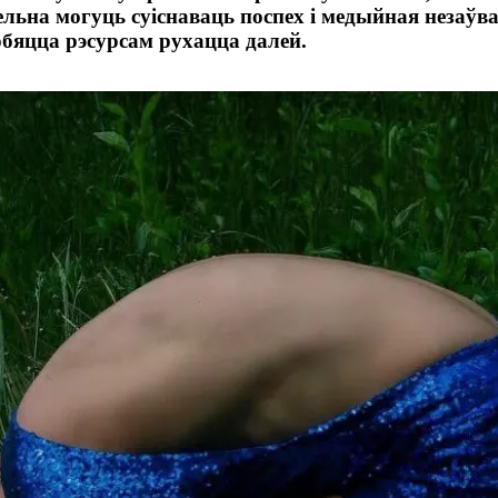
льна могуць суіснаваць поспех і медыйная незаўв
обяцца рэсурсам рухацца далей.