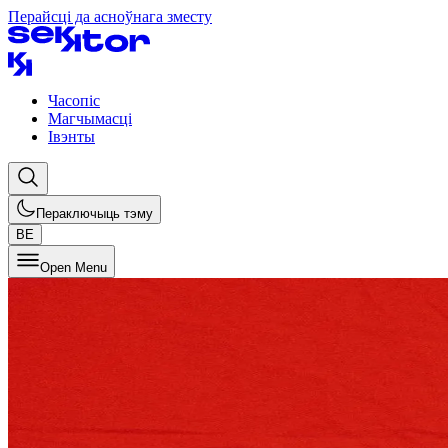
Перайсці да асноўнага зместу
Часопіс
Магчымасці
Івэнты
Пераключыць тэму
BE
Open Menu