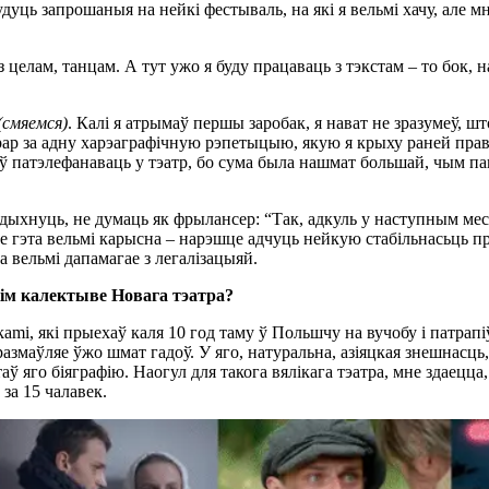
удуць запрошаныя на нейкі фестываль, на які я вельмі хачу, але м
з целам, танцам. А тут ужо я буду працаваць з тэкстам – то бок, 
(смяемся)
. Калі я атрымаў першы заробак, я нават не зразумеў, шт
рар за адну харэаграфічную рэпетыцыю, якую я крыху раней прав
ў патэлефанаваць у тэатр, бо сума была нашмат большай, чым па
ыдыхнуць, не думаць як фрылансер: “Так, адкуль у наступным мес
не гэта вельмі карысна – нарэшце адчуць нейкую стабільнасьць п
та вельмі дапамагае з легалізацыяй.
кім калектыве Новага тэатра?
ami, які прыехаў каля 10 год таму ў Польшчу на вучобу і патрапі
размаўляе ўжо шмат гадоў. У яго, натуральна, азіяцкая знешнасць,
таў яго біяграфію. Наогул для такога вялікага тэатра, мне здаецца,
за 15 чалавек.