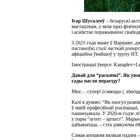
Ігар Шугалееў
– беларускі акт
мастацтвам, у якім праз фізіч
і асабістае перажыванне свабод
З 2021 года жыве ў Варшаве, дз
пастаноўкі сталі часткай рэперт
афіцыйна ўвайшоў у трупу НТ.
Ілюстрацыі ўверсе: Kanaplev+Le
Давай для “раскачкі”. Як уво
гады пасля пераезду?
Мне… супер!
(смяецца і, здаец
Калі я думаю: “Як наогул разві
ў маёй прафесійнай рэалізацыі, 
пашанцавала. У 2020-м годзе л
у пары “агент – артыст”. Марын
адбываецца, – гэта дзякуючы ёй
Самая апошняя вялікая падзея – 