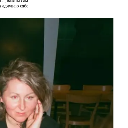
эўна, важны сам
я адчуваю сябе