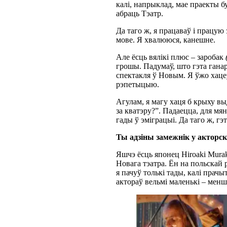
калі, напрыклад, мае праекты б
абраць Тэатр.
Да таго ж, я працаваў і працую 
мове. Я хвалююся, канешне.
Але ёсць вялікі плюс – заробак
грошы. Падумаў, што гэта гана
спектакля ў Новым. Я ўжо хаце
рэпетыцыю.
Агулам, я магу хаця б крыху в
за кватэру?”. Падаецца, для мя
гады ў эміграцыі. Да таго ж, гэ
Ты адзіны замежнік у акторс
Яшчэ ёсць японец Hiroaki Murak
Новага тэатра. Ён на польскай 
я пачуў толькі тады, калі прачы
актораў вельмі маленькі – менш 