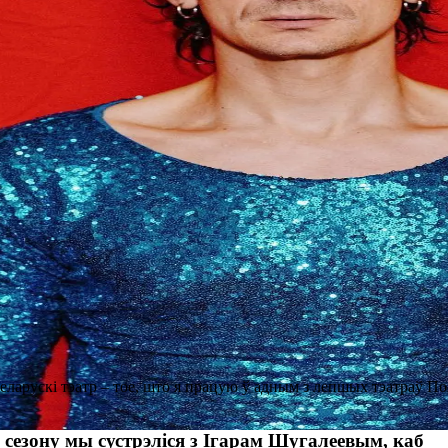
беларускі тэатр – тое, што я працую ў адным з лепшых тэатраў 
сезону мы сустрэліся з Ігарам Шугалеевым, каб