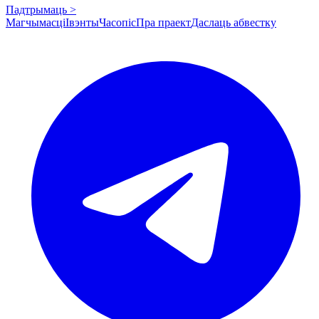
Падтрымаць >
Магчымасці
Івэнты
Часопіс
Пра праект
Даслаць абвестку