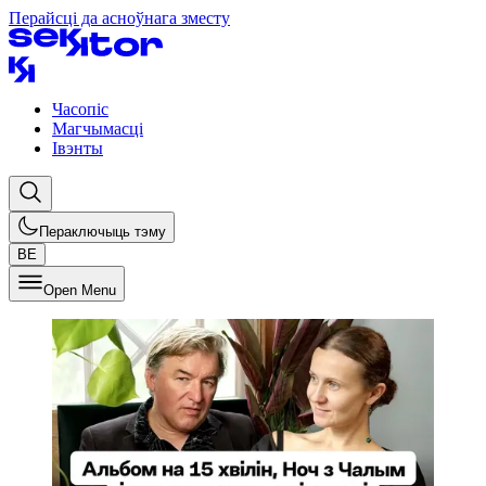
Перайсці да асноўнага зместу
Часопіс
Магчымасці
Івэнты
Пераключыць тэму
BE
Open Menu