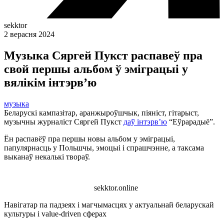
sekktor
2 верасня 2024
Музыка Сяргей Пукст распавеў пра
свой першы альбом ў эміграцыі у
вялікім інтэрв’ю
музыка
Беларускі кампазітар, аранжыроўшчык, піяніст, гітарыст,
музычны журналіст Сяргей Пукст
даў інтэрв’ю
“Еўрарадыё”.
Ён распавёў пра першы новы альбом у эміграцыі,
папулярнасць у Польшчы, эмоцыі і спрашчэнне, а таксама
выканаў некалькі твораў.
sekktor.online
Навігатар па падзеях і магчымасцях у актуальнай беларускай
культуры і value-driven сферах