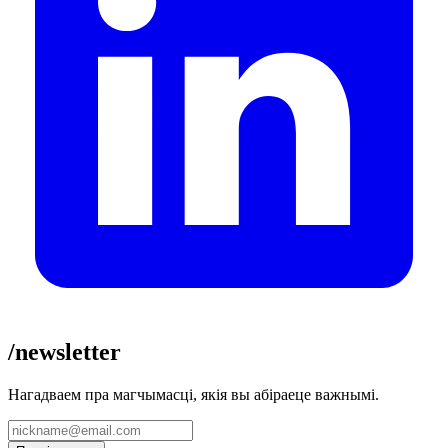
/newsletter
Нагадваем пра магчымасці, якія вы абіраеце важнымі.