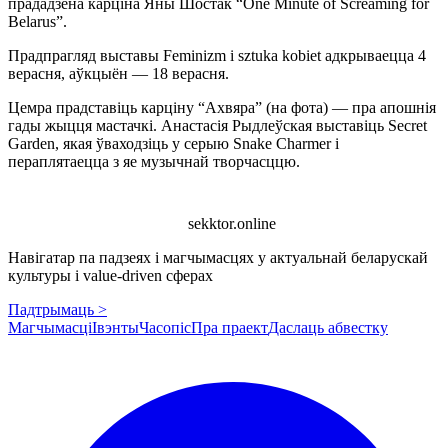
прададзена карціна Яны Шостак “One Minute of Screaming for
Belarus”.
Прадпрагляд выставы Feminizm i sztuka kobiet адкрываецца 4
верасня, аўкцыён — 18 верасня.
Цемра прадставіць карціну “Ахвяра” (на фота) — пра апошнія
гады жыцця мастачкі. Анастасія Рыдлеўская выставіць Secret
Garden, якая ўваходзіць у серыю Snake Charmer і
пераплятаецца з яе музычнай творчасццю.
sekktor.online
Навігатар па падзеях і магчымасцях у актуальнай беларускай
культуры і value-driven сферах
Падтрымаць >
Магчымасці
Івэнты
Часопіс
Пра праект
Даслаць абвестку