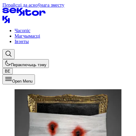
Перайсці да асноўнага зместу
Часопіс
Магчымасці
Івэнты
Пераключыць тэму
BE
Open Menu