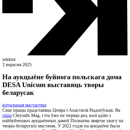
sekktor
2 верасня 2025
На аукцыёне буйнога польскага дома
DESA Unicum выставяць творы
беларусак
візуальныя мастацтвы
Свае працы прадставяць Цемра і Анастасія Рыдлеўская. Як
піша
Сhrysalis Mag, гэта ўжо не першы раз, калі адзін з
найбуйнешых аукцыённых дамоў Польшчы звяртае увагу на
творы беларускіх мастачак. У 2022 годзе на аукцыёне была