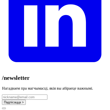
/newsletter
Нагадваем пра магчымасці, якія вы абіраеце важнымі.
Падпісацца >