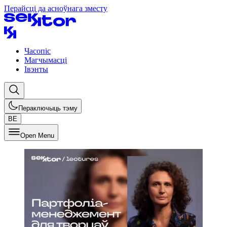
Перайсці да асноўнага зместу
Часопіс
Магчымасці
Івэнты
Пераключыць тэму
BE
Open Menu