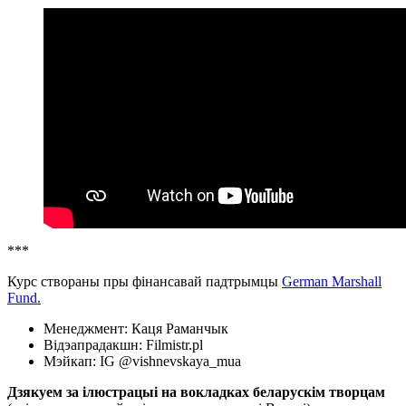
***
Курс створаны пры фінансавай падтрымцы
German Marshall
Fund.
Менеджмент: Каця Раманчык
Відэапрадакшн: Filmistr.pl
Мэйкап: IG @vishnevskaya_mua
Дзякуем за ілюстрацыі на вокладках беларускім творцам