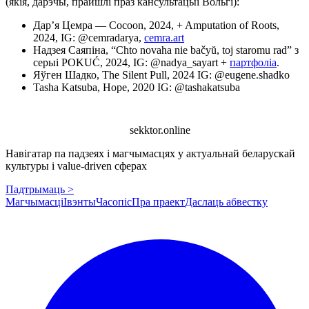
(якія, дарэчы, прайшлі праз кансультацыі Вольгі):
Дар’я Цемра — Cocoon, 2024, + Amputation of Roots,
2024, IG: @cemradarya,
cemra.art
Надзея Саяпіна, “Chto novaha nie bačyŭ, toj staromu rad” з
серыі POKUĆ, 2024, IG: @nadya_sayart +
партфоліа
.
Яўген Шадко, The Silent Pull, 2024 IG: @eugene.shadko
Tasha Katsuba, Hope, 2020 IG: @tashakatsuba
sekktor.online
Навігатар па падзеях і магчымасцях у актуальнай беларускай
культуры і value-driven сферах
Падтрымаць >
Магчымасці
Івэнты
Часопіс
Пра праект
Даслаць абвестку