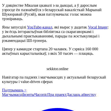
У дзяцінстве Мікалая цкавалі з-за дыкцыі, а ў дарослым
узросце ён пазнаёміўся з беларускай вакалісткай Марынай
Шукюравай (Русяй), якая патлумачыла: голас можна
трэніраваць.
Яны запусцілі
YouTube-канал
, які вырас у дадатак
Vocal Image
:
у ім ёсць інтэрактыўная бібліятэка са скарагаворкамі і
дыхальнымі практыкаваннямі, парады па жэстыкуляцыі і
рэкамендацыі ШІ-трэнера.
Цяпер у камандзе стартапа 20 чалавек. У сэрвіса 160 000
актыўных карыстальнікаў, з якіх 50 тысяч — плацяць.
sekktor.online
Навігатар па падзеях і магчымасцях у актуальнай беларускай
культуры і value-driven сферах
Падтрымаць >
Магчымасці
Івэнты
Часопіс
Пра праект
Даслаць абвестку