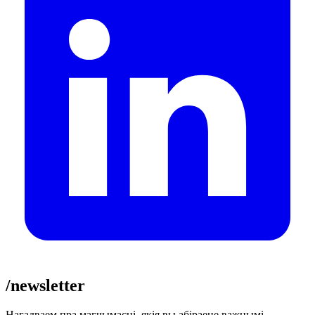
/newsletter
Нагадваем пра магчымасці, якія вы абіраеце важнымі.