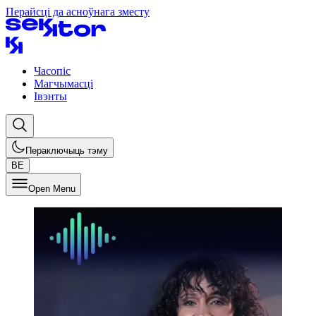
Перайсці да асноўнага зместу
Часопіс
Магчымасці
Івэнты
Пераключыць тэму
BE
Open Menu