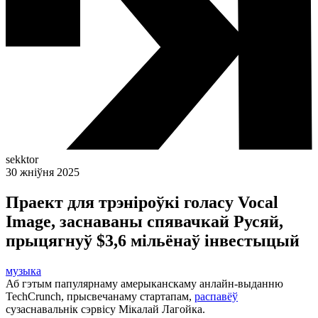
sekktor
30 жніўня 2025
Праект для трэніроўкі голасу Vocal
Image, заснаваны спявачкай Русяй,
прыцягнуў $3,6 мільёнаў інвестыцый
музыка
Аб гэтым папулярнаму амерыканскаму анлайн-выданню
TechCrunch, прысвечанаму стартапам,
распавёў
сузаснавальнік сэрвісу Мікалай Лагойка.