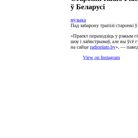
ў Беларусі
музыка
Пад забарону трапілі старонкі ў 
«Праект пераходзіць у рэжым г
шоу і лайвстрымаў, але вы ўсё
на сайце
radioplato.by
», — павед
View on Instagram