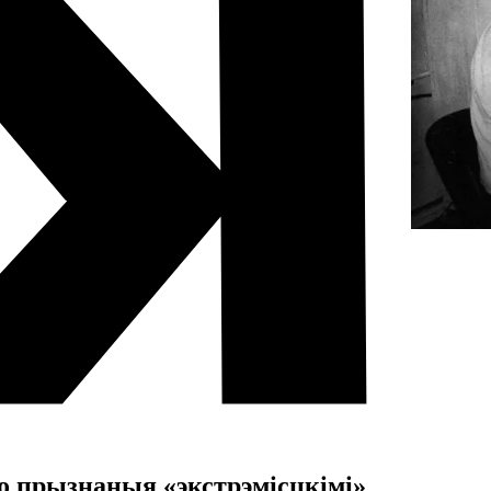
to прызнаныя «экстрэмісцкімі»