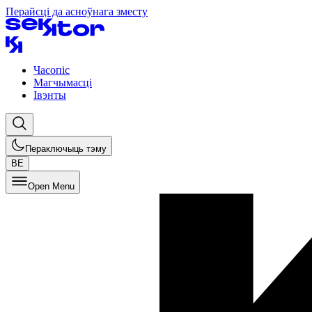
Перайсці да асноўнага зместу
Часопіс
Магчымасці
Івэнты
Пераключыць тэму
BE
Open Menu