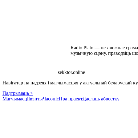
Radio Plato — незалежнае грама
музычную сцэну, праводзіць шо
sekktor.online
Навігатар па падзеях і магчымасцях у актуальнай беларускай кул
Падтрымаць >
Магчымасці
Івэнты
Часопіс
Пра праект
Даслаць абвестку