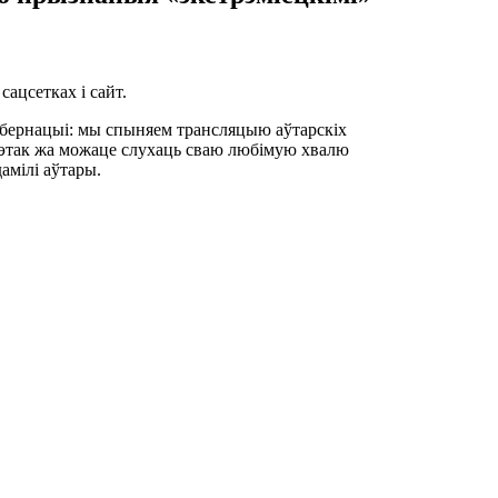
сацсетках і сайт.
ібернацыі: мы спыняем трансляцыю аўтарскіх
 гэтак жа можаце слухаць сваю любімую хвалю
амілі аўтары.