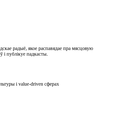
дскае радыё, якое распавядае пра мясцовую
ў і публікуе падкасты.
ьтуры і value-driven сферах