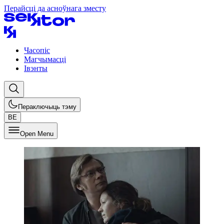
Перайсці да асноўнага зместу
Часопіс
Магчымасці
Івэнты
Пераключыць тэму
BE
Open Menu