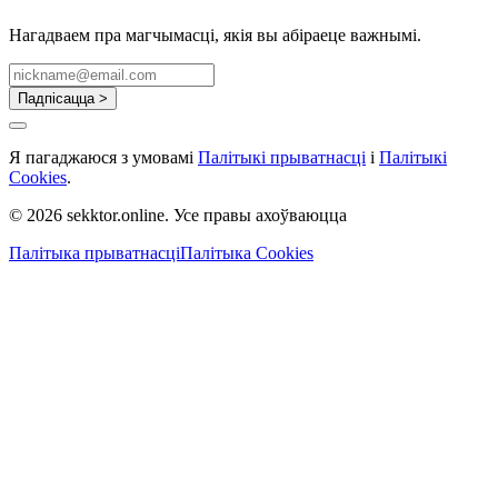
Нагадваем пра магчымасці, якія вы абіраеце важнымі.
Падпісацца >
Я пагаджаюся з умовамі
Палітыкі прыватнасці
і
Палітыкі
Cookies
.
© 2026 sekktor.online. Усе правы ахоўваюцца
Палітыка прыватнасці
Палітыка Cookies