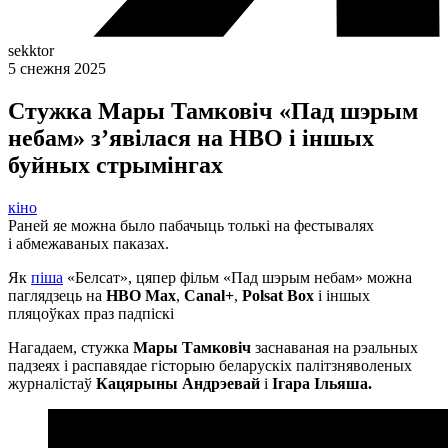
sekktor
5 снежня 2025
Стужка Мары Тамковіч «Пад шэрым
небам» з’явілася на HBO і іншых
буйных стрымінгах
кіно
Раней яе можна было пабачыць толькі на фестывалях
і абмежаваных паказах.
Як
піша
«Белсат», цяпер фільм «Пад шэрым небам» можна
паглядзець на
HBO Max
,
Canal+
,
Polsat Box
і іншых
пляцоўках праз падпіскі
Нагадаем, стужка
Мары Тамковіч
заснаваная на рэальных
падзеях і распавядае гісторыю беларускіх палітзняволеных
журналістаў
Кацярыны Андрэевай
і
Ігара Ільяша.