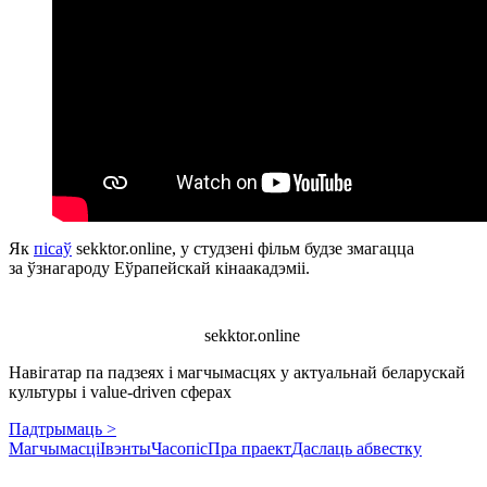
Як
пісаў
sekktor.online, у студзені фільм будзе змагацца
за ўзнагароду Еўрапейскай кінаакадэміі.
sekktor.online
Навігатар па падзеях і магчымасцях у актуальнай беларускай
культуры і value-driven сферах
Падтрымаць >
Магчымасці
Івэнты
Часопіс
Пра праект
Даслаць абвестку