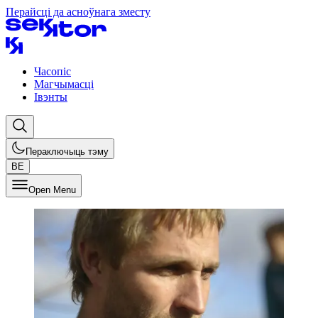
Перайсці да асноўнага зместу
Часопіс
Магчымасці
Івэнты
Пераключыць тэму
BE
Open Menu