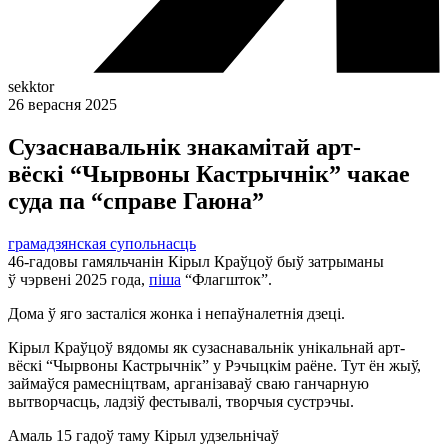
sekktor
26 верасня 2025
Сузаснавальнік знакамітай арт-
вёскі “Чырвоны Кастрычнік” чакае
суда па “справе Гаюна”
грамадзянская супольнасць
46-гадовы гамяльчанін Кірыл Краўцоў быў затрыманы
ў чэрвені 2025 года,
піша
“Флагшток”.
Дома ў яго засталіся жонка і непаўналетнія дзеці.
Кірыл Краўцоў вядомы як сузаснавальнік унікальнай арт-
вёскі “Чырвоны Кастрычнік” у Рэчыцкім раёне. Тут ён жыў,
займаўся рамесніцтвам, арганізаваў сваю ганчарную
вытворчасць, ладзіў фестывалі, творчыя сустрэчы.
Амаль 15 гадоў таму Кірыл удзельнічаў