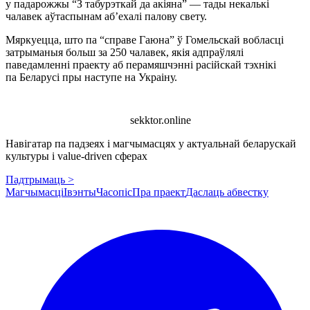
у падарожжы “З табурэткай да акіяна” — тады некалькі
чалавек аўтаспынам аб’ехалі палову свету.
Мяркуецца, што па “справе Гаюна” ў Гомельскай вобласці
затрыманыя больш за 250 чалавек, якія адпраўлялі
паведамленні праекту аб перамяшчэнні расійскай тэхнікі
па Беларусі пры наступе на Украіну.
sekktor.online
Навігатар па падзеях і магчымасцях у актуальнай беларускай
культуры і value-driven сферах
Падтрымаць >
Магчымасці
Івэнты
Часопіс
Пра праект
Даслаць абвестку