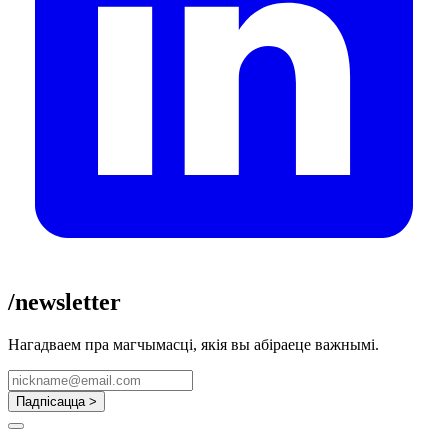
/newsletter
Нагадваем пра магчымасці, якія вы абіраеце важнымі.
Падпісацца >