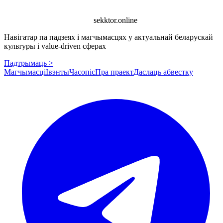
sekktor.online
Навігатар па падзеях і магчымасцях у актуальнай беларускай
культуры і value-driven сферах
Падтрымаць >
Магчымасці
Івэнты
Часопіс
Пра праект
Даслаць абвестку