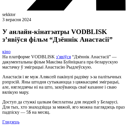
sekktor
3 верасня 2024
У анлайн-кінатэатры VODBLISK
з’явіўся фільм “Дзённік Анастасіі”
кіно
На платформе VODBLISK
з’явіўся
“Дзённік Анастасіі” —
дакументальны фільм Максіма Буйніцкага пра беларускую
мастачку ў эміграцыі Анастасію Рыдлеўскую.
Анастасія і яе муж Аляксей пакінулі радзіму з-за палітычных
рэпрэсій. Яны штодня сутыкаюцца з цяжкасцямі эміграцыі,
але, нягледзячы ні на што, захоўваюць сваё каханне і сваю
вялікую мару.
Доступ да стужкі цалкам бясплатны для людзей у Беларусі.
Для тых, хто знаходзіцца за мяжой, яго можна паглядзець праз
падпіску — 5$ на месяц.
Глядзець