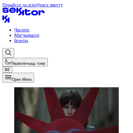
Перайсці да асноўнага зместу
Часопіс
Магчымасці
Івэнты
Пераключыць тэму
BE
Open Menu