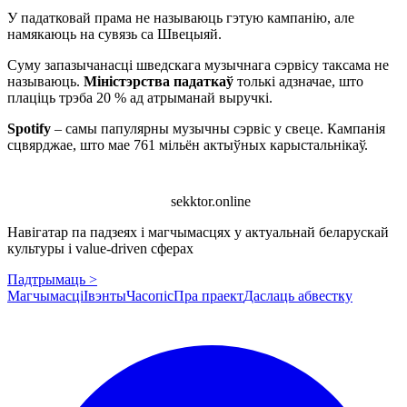
У падатковай прама не называюць гэтую кампанію, але
намякаюць на сувязь са Швецыяй.
Суму запазычанасці шведскага музычнага сэрвісу таксама не
называюць.
Міністэрства падаткаў
толькі адзначае, што
плаціць трэба 20 % ад атрыманай выручкі.
Spotify
– самы папулярны музычны сэрвіс у свеце. Кампанія
сцвярджае, што мае 761 мільён актыўных карыстальнікаў.
sekktor.online
Навігатар па падзеях і магчымасцях у актуальнай беларускай
культуры і value-driven сферах
Падтрымаць >
Магчымасці
Івэнты
Часопіс
Пра праект
Даслаць абвестку