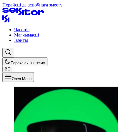
Перайсці да асноўнага зместу
Часопіс
Магчымасці
Івэнты
Пераключыць тэму
BE
Open Menu