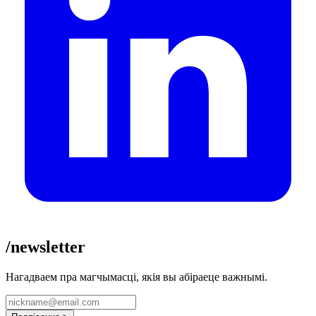
/newsletter
Нагадваем пра магчымасці, якія вы абіраеце важнымі.