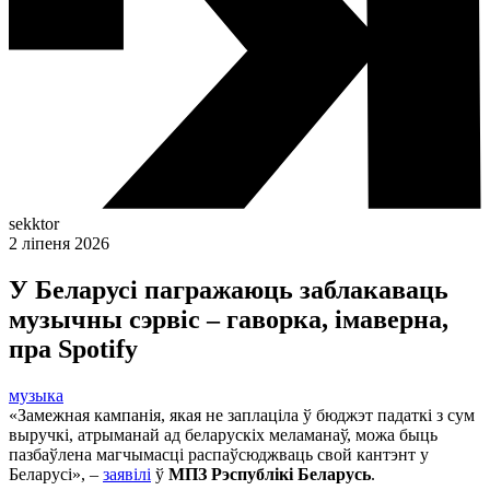
sekktor
2 ліпеня 2026
У Беларусі пагражаюць заблакаваць
музычны сэрвіс – гаворка, імаверна,
пра Spotify
музыка
«Замежная кампанія, якая не заплаціла ў бюджэт падаткі з сум
выручкі, атрыманай ад беларускіх меламанаў, можа быць
пазбаўлена магчымасці распаўсюджваць свой кантэнт у
Беларусі», –
заявілі
ў
МПЗ Рэспублікі Беларусь
.