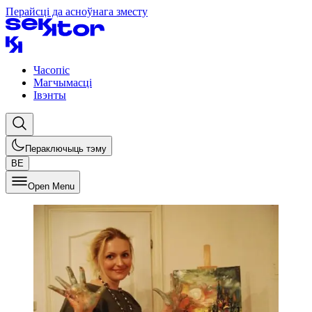
Перайсці да асноўнага зместу
Часопіс
Магчымасці
Івэнты
Пераключыць тэму
BE
Open Menu