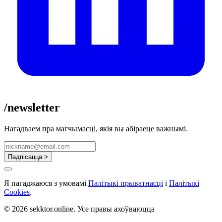
/newsletter
Нагадваем пра магчымасці, якія вы абіраеце важнымі.
Падпісацца >
Я пагаджаюся з умовамі
Палітыкі прыватнасці
і
Палітыкі
Cookies
.
© 2026 sekktor.online. Усе правы ахоўваюцца