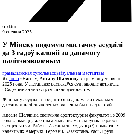
sekktor
9 снежня 2025
У Мінску вядомую мастачку асудзілі
да 3 гадоў калоніі за дапамогу
палітзняволеным
грамадзянская супольнасць
візуальныя мастацтвы
Як
піша
«Вясна»,
Аксану Шаляпіну
затрымалі ў чэрвені
2025 года. У лістападзе распачаўся суд паводле артыкула
«Садзейнічанне экстрэмісцкай дзейнасці».
Жанчыну асудзілі за тое, што яна дапамагла некалькім
дзесяткам палітзняволеных, калі яны былі пад вартай.
Аксана Шаляпіна скончыла архітэктурны факультэт і з 2009
года займаецца алейным жывапісам; накірунак яе работ —
экспрэсіянізм. Работы Аксаны знаходзяцца ў прыватных
калекцыях Амерыкі, Германіі, Казахстана, Расіі, Грузіі,