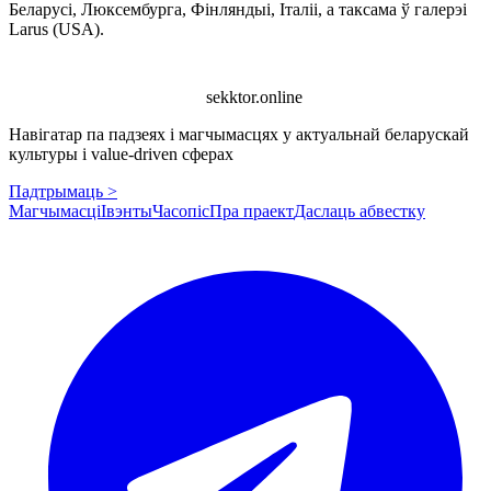
Беларусі, Люксембурга, Фінляндыі, Італіі, а таксама ў галерэі
Larus (USA).
sekktor.online
Навігатар па падзеях і магчымасцях у актуальнай беларускай
культуры і value-driven сферах
Падтрымаць >
Магчымасці
Івэнты
Часопіс
Пра праект
Даслаць абвестку