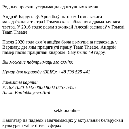
Родныя просяць устрымацца ад штучных кветак.
Андрэй Бардухаеў-Арол быў акторам Гомельскага
маладзёжнага тэатра і Гомельскага абласнога драматычнага
тэатра. У 2016 годзе разам з жонкай Алесяй заснаваў у Гомелі
Team Theatre.
Пасля 2020 года сям’я акцёра была вымушана пераехаць у
Варшаву, дзе яны працягнулі працу Team Theatre. Андрэй
памёр пасля працяглай хваробы. Яму было 49 гадоў.
Вы можаце падтрымаць яго сям’ю:
Нумар для пераводу (BLIK): +48 796 525 441
Рэквізіты карткі:
PL 83 1020 1042 0000 8002 0457 5355
Alesia Bardukhayeva-Arol
sekktor.online
Навігатар па падзеях і магчымасцях у актуальнай беларускай
культуры і value-driven сферах