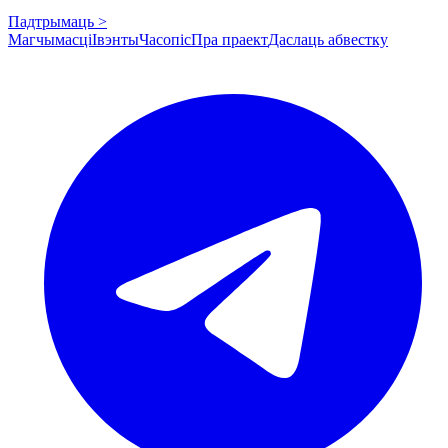
Падтрымаць >
Магчымасці
Івэнты
Часопіс
Пра праект
Даслаць абвестку