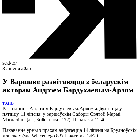
sekktor
8 ліпеня 2025
У Варшаве развітаюцца з беларускім
акторам Андрэем Бардухаевым-Арлом
тэатр
Развітанне з Андрэем Бардухаевым-Арлом адбудзецца ў
пятніцу, 11 ліпеня, у варшаўскім Саборы Святой Марыі
Магдаліны (al. „Solidarności” 52). Пачатак а 11:40.
Пахаванне урны з прахам адбудзецца 14 ліпеня на Брудноўскіх
могілках (św. Wincentego 83). Пачатак а 14:20.