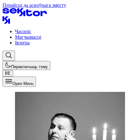
Перайсці да асноўнага зместу
Часопіс
Магчымасці
Івэнты
Пераключыць тэму
BE
Open Menu