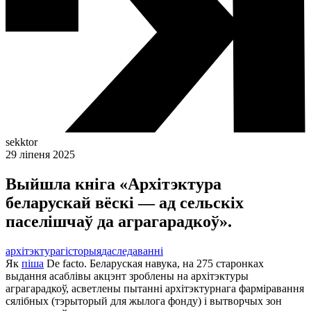
sekktor
29 ліпеня 2025
Выйшла кніга «Архітэктура
беларускай вёскі — ад сельскіх
паселішчаў да аграгарадкоў».
архітэктура
гісторыя
даследаванні
Як
піша
De facto. Беларуская навука, на 275 старонках
выдання асаблівы акцэнт зроблены на архітэктуры
аграгарадкоў, асветлены пытанні архітэктурнага фарміравання
сялібных (тэрыторый для жылога фонду) і вытворчых зон