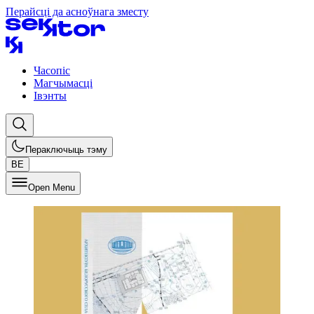
Перайсці да асноўнага зместу
Часопіс
Магчымасці
Івэнты
Пераключыць тэму
BE
Open Menu