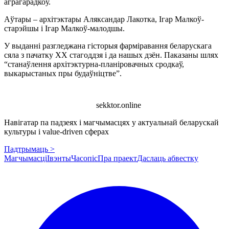
аграгарадкоў.
Аўтары – архітэктары Аляксандар Лакотка, Ігар Малкоў-
старэйшы і Ігар Малкоў-малодшы.
У выданні разгледжана гісторыя фарміравання беларускага
сяла з пачатку ХХ стагоддзя і да нашых дзён. Паказаны шлях
“станаўлення архітэктурна-планіровачных сродкаў,
выкарыстаных пры будаўніцтве”.
sekktor.online
Навігатар па падзеях і магчымасцях у актуальнай беларускай
культуры і value-driven сферах
Падтрымаць >
Магчымасці
Івэнты
Часопіс
Пра праект
Даслаць абвестку