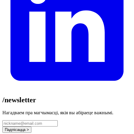
/newsletter
Нагадваем пра магчымасці, якія вы абіраеце важнымі.
Падпісацца >