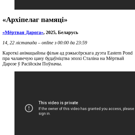
«Архіпелаг памяці»
«Мёртвая Дарога»
, 2025,
Беларусь
14, 22 лістапада – online з 00:00 да 23:59
Кароткі анімацыйны фільм ад рэжысёрскага дуэта Eastern Pond
пра чалавечую цану будаўніцтва эпохі Сталіна на Мёртвай
Дарозе ў Расійскім Поўначы.