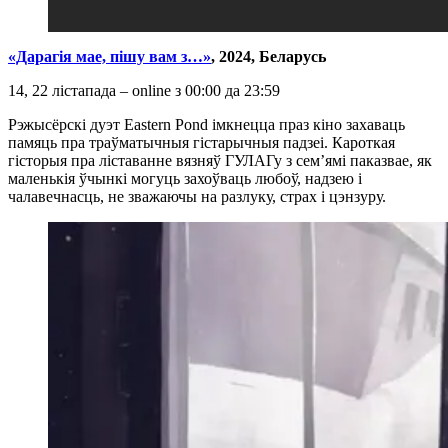
«Дарагія мае, пішу вам з…»
, 2024, Беларусь
14, 22 лістапада – online з 00:00 да 23:59
Рэжысёрскі дуэт Eastern Pond імкнецца праз кіно захаваць
памяць пра траўматычныя гістарычныя падзеі. Кароткая
гісторыя пра ліставанне вязняў ГУЛАГу з сем’ямі паказвае, як
маленькія ўчынкі могуць захоўваць любоў, надзею і
чалавечнасць, не зважаючы на разлуку, страх і цэнзуру.