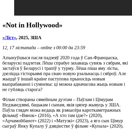
«Not in Hollywood»
«Лiст»
, 2025,
ЗША
12, 17 лістапада – online з 00:00 да 23:59
Апынуўшыся пасля падзеяў 2020 года ў Сан-Францыска,
беларускі падлетак Лёша спрабуе захаваць сувязь з сябрам, які
застаўся ў Беларусі і трапіў у турму. Лёша піша яму лісты,
дзеліцца гісторыямі пра сваю новую рэальнасць і сяброў. Але
жыццё ў іншай краіне паступова прыносіць новыя
выпрабаванні і сумневы: ці можна адначасова жыць новым і
не губляць старога?
Фільм створаны сямейным дуэтам – Паўлам і Цімурам
Недзьведзямі, бацькам і сынам, якія цяпер жывуць у ЗША.
Паўла глядач можа ведаць як рэжысёра кароткаметражных
фільмаў «Вянок» (2016), «А хто там ідзе?» (2020),
«Арчамойбанот» (2022) і «Матузкі» (2023), а яго сын Цімур
сыграў Янку Купалу ў дзяцінстве ў фільме «Купала» (2020).