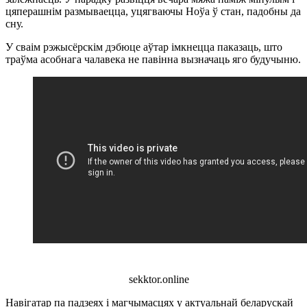
цяперашнім размываецца, уцягваючы Ноўа ў стан, падобны да
сну.
У сваім рэжысёрскім дэбюце аўтар імкнецца паказаць, што
траўма асобнага чалавека не павінна вызначаць яго будучыню.
sekktor.online
Навігатар па падзеях і магчымасцях у актуальнай беларускай