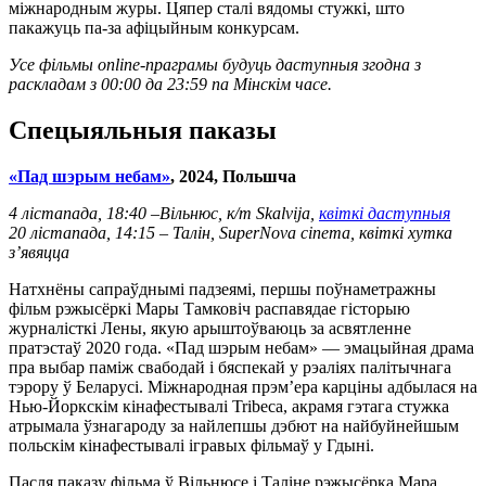
міжнародным журы. Цяпер сталі вядомы стужкі, што
пакажуць па-за афіцыйным конкурсам.
Усе фільмы online-праграмы будуць даступныя згодна з
раскладам з 00:00 да 23:59 па Мінскім часе.
Спецыяльныя паказы
«
Пад шэрым небам
»
, 2024,
Польшча
4 лістапада, 18:40 –
Вільнюс, к/т Skalvija,
квіткі даступныя
20 лістапада, 14:15 – Талін, SuperNova cinema, квіткі хутка
з’явяцца
Натхнёны сапраўднымі падзеямі, першы поўнаметражны
фільм рэжысёркі Мары Тамковіч распавядае гісторыю
журналісткі Лены, якую арыштоўваюць за асвятленне
пратэстаў 2020 года. «Пад шэрым небам» — эмацыйная драма
пра выбар паміж свабодай і бяспекай у рэаліях палітычнага
тэрору ў Беларусі. Міжнародная прэм’ера карціны адбылася на
Нью-Йоркскім кінафестывалі Tribeca, акрамя гэтага стужка
атрымала ўзнагароду за найлепшы дэбют на найбуйнейшым
польскім кінафестывалі ігравых фільмаў у Гдыні.
Пасля паказу фільма ў Вільнюсе і Таліне рэжысёрка Мара