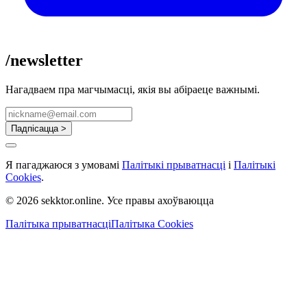
/newsletter
Нагадваем пра магчымасці, якія вы абіраеце важнымі.
Падпісацца >
Я пагаджаюся з умовамі
Палітыкі прыватнасці
і
Палітыкі
Cookies
.
© 2026 sekktor.online. Усе правы ахоўваюцца
Палітыка прыватнасці
Палітыка Cookies