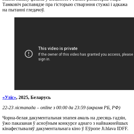
Тамковіч распавядзе пра гісторыю стварэння стужкі і адкажа
на пытанні гледачоў.
«Уліс»
, 2025,
Беларусь
22-23 лістапада – online з 00:00 да 23:59 (акрамя РБ, РФ)
Чорна-белая дакументальная эпапея амаль на дзесяць гадзін,
ўжо паказаная ў асноўным конкурсе аднаго з найважнейшых
кінафестываляў дакументальнага кіно ў Еўропе Ji.hlava IDFF.