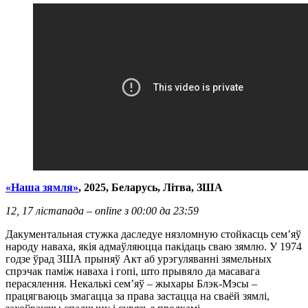
«Наша зямля»
, 2025, Беларусь, Літва,
ЗША
12, 17 лістапада – online з 00:00 да 23:59
Дакументальная стужка даследуе нязломную стойкасць сем’яў
народу наваха, якія адмаўляюцца пакідаць сваю зямлю. У 1974
годзе ўрад ЗША прыняў Акт аб урэгуляванні зямельных
спрэчак паміж наваха і гопі, што прывяло да масавага
перасялення. Некалькі сем’яў – жыхары Блэк-Мэсы –
працягваюць змагацца за права застацца на сваёй зямлі,