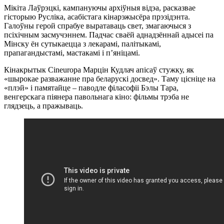
Мікіта Лаўрэцкі, кампануючы архіўныя відэа, расказвае
гісторыю Русліка, асабістага кінарэжысёра прэзідэнта.
Галоўны герой спрабуе выратаваць свет, змагаючыся з
псіхічным засмучэннем. Падчас сваёй аднадзённай адысеі па
Мінску ён сутыкаецца з лекарамі, палітыкамі,
прапагандыстамі, мастакамі і п’яніцамі.
Кінакрытык Cineuropa Марцін Кудлач апісаў стужку, як
«шырокае разважанне пра беларускі досвед». Таму цісніце на
«плэй» і памятайце – паводле філасофіі Бэлы Тара,
венгерскага піянера павольнага кіно: фільмы трэба не
глядзець, а пражываць.