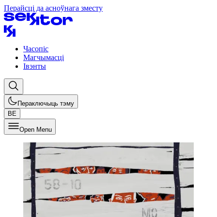
Перайсці да асноўнага зместу
Часопіс
Магчымасці
Івэнты
Пераключыць тэму
BE
Open Menu