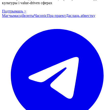
культуры і value-driven сферах
Падтрымаць >
Магчымасці
Івэнты
Часопіс
Пра праект
Даслаць абвестку