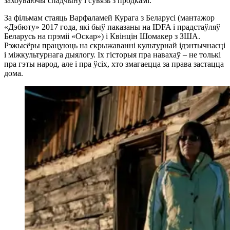
захоўваючы спадчыну і сувязь з продкамі.
За фільмам стаяць Варфаламей Курага з Беларусі (мантажор
«Дэбюту» 2017 года, які быў паказаны на IDFA і прадстаўляў
Беларусь на прэміі «Оскар») і Квінцін Шомакер з ЗША.
Рэжысёры працуюць на скрыжаванні культурнай ідэнтычнасці
і міжкультурнага дыялогу. Іх гісторыя пра навахаў – не толькі
пра гэты народ, але і пра ўсіх, хто змагаецца за права застацца
дома.