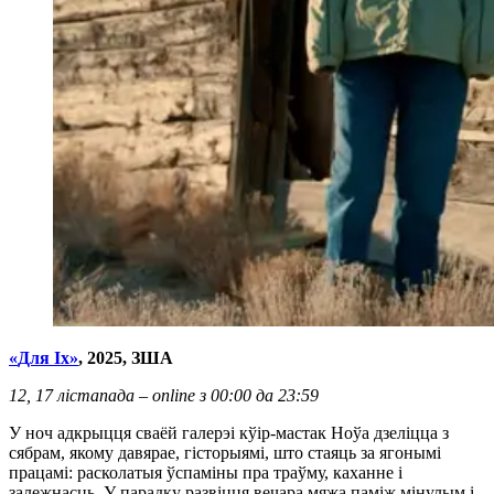
«
Для Iх
»
, 2025,
ЗША
12, 17 лістапада – online з 00:00 да 23:59
У ноч адкрыцця сваёй галерэі кўір-мастак Ноўа дзеліцца з
сябрам, якому давярае, гісторыямі, што стаяць за ягонымі
працамі: расколатыя ўспаміны пра траўму, каханне і
залежнасць. У парадку развіцця вечара мяжа паміж мінулым і