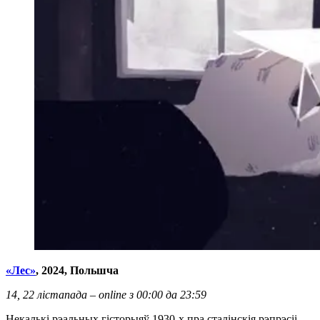
«Лес»
, 2024,
Польшча
14, 22 лістапада – online з 00:00 да 23:59
Некалькі рэальных гісторыяў 1930-х пра сталінскія рэпрэсіі.