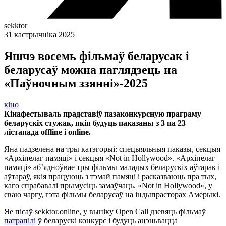
sekktor
31 кастрычніка 2025
Яшчэ восемь фільмаў беларусак і
беларусаў можна паглядзець на
«Паўночным ззянні»-2025
кіно
Кінафестываль прадставіў пазаконкурсную праграму
беларускіх стужак, якія будуць паказаны з 3 па 23
лістапада offline і online.
Яна падзелена на тры катэгорыі: спецыяльныя паказы, секцыя
«Архіпелаг памяці» і секцыя «Not in Hollywood». «Архіпелаг
памяці» аб’ядноўвае тры фільмы маладых беларускіх аўтарак і
аўтараў, якія працуюць з тэмай памяці і расказваюць пра тых,
каго спрабавалі прымусіць замаўчаць. «Not in Hollywood», у
сваю чаргу, гэта фільмы беларусаў на індыпрасторах Амерыкі.
Яе пісаў sekktor.online, у выніку Open Call дзевяць фільмаў
патрапілі
ў беларускі конкурс і будуць ацэньвацца