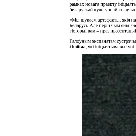
рамках новага праекту ініцыя
беларускай культурнай спадчы
«Мы шукаем артэфакты, якія на
Беларусі. Але перш чым яны зн
гісторыі вам – праз прэзентацы
Галоўным экспанатам сустрэчы
Любіча
, які ініцыятыва выкупіл