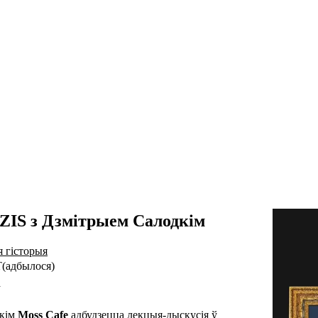
IS з Дзмітрыем Салодкім
я гісторыя
T
(
адбылося
)
а
скім
Moss Cafe
адбудзецца лекцыя-дыскусія ў