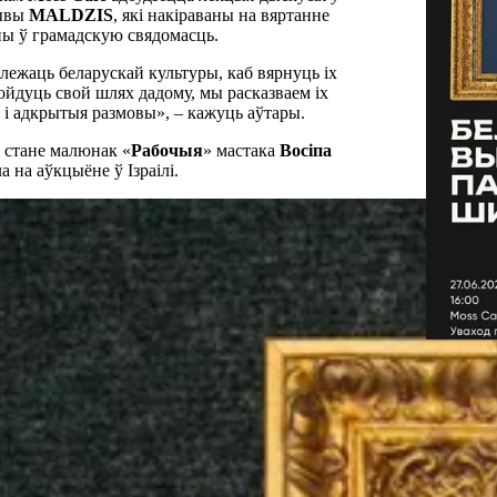
тывы
MALDZIS
, які накіраваны на вяртанне
ны ў грамадскую свядомасць.
лежаць беларускай культуры, каб вярнуць іх
ойдуць свой шлях дадому, мы расказваем іх
і і адкрытыя размовы», – кажуць аўтары.
 стане малюнак «
Рабочыя
» мастака
Восіпа
а на аўкцыёне ў Ізраілі.