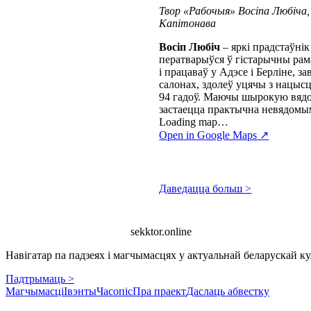
Твор «Рабочыя» Восіпа Любіча,
Капітонава
Восіп Любіч
– яркі прадстаўн
ператварыўся ў гістарычны рама
і працаваў у Адэсе і Берліне, 
салонах, здолеў уцячы з нацысц
94 гадоў. Маючы шырокую вядом
застаецца практычна невядомы
Loading map…
Open in Google Maps ↗
Даведацца больш >
sekktor.online
Навігатар па падзеях і магчымасцях у актуальнай беларускай кул
Падтрымаць >
Магчымасці
Івэнты
Часопіс
Пра праект
Даслаць абвестку