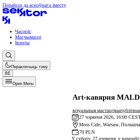
Перайсці да асноўнага зместу
Часопіс
Магчымасці
Івэнты
Пераключыць тэму
BE
Open Menu
Art-кавярня MALDZ
візуальныя мастацтвы
публічна
27 чэрвеня 2026, 16:00 CES
Moss Cafe,
Warsaw, Польшч
70 PLN
У суботу, 27 чэрвеня, у варшаў