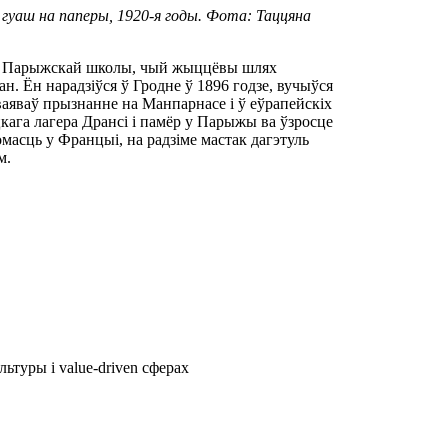
 гуаш на паперы, 1920-я годы. Фота: Таццяна
ік Парыжскай школы, чый жыццёвы шлях
н. Ён нарадзіўся ў Гродне ў 1896 годзе, вучыўся
заваяваў прызнанне на Манпарнасе і ў еўрапейскіх
кага лагера Дрансі і памёр у Парыжы ва ўзросце
асць у Францыі, на радзіме мастак дагэтуль
м.
ьтуры і value-driven сферах