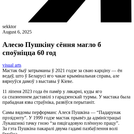
sekktor
August 6, 2025
Алесю Пушкіну сёння магло б
споўніцца 60 год
visual arts
Мастак быў затрыманы ў 2021 годзе за сваю карціну — ён
ведаў, што ў Беларусі яго чакае крымінальная справа, але
вярнуўся дамоў з выставы ў Кіеве.
11 ліпеня 2023 года ён памёр у лякарні, куды яго
са спазненнем даставілі з гарадзенскай турмы. У мастака была
прабадная язва страўніка, развіўся перытаніт.
Самы вядомы перформанс Алеся Пушкіна — “Падарунак
прэзідэнту”. У 1999 годзе мастак прывёз да адміністрацыі
Лукашэнкі тачку гною “за пяцігадовую плённую працу”.
За гэта Пушкіна пакаралі двума гадамі пазбаўлення волі
ўмоўна.