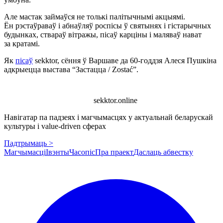
Але мастак займаўся не толькі палітычнымі акцыямі.
Ён рэстаўраваў і абнаўляў роспісы ў святынях і гістарычных
будынках, ствараў вітражы, пісаў карціны і маляваў нават
за кратамі.
Як
пісаў
sekktor, cёння ў Варшаве да 60-годдзя Алеся Пушкіна
адкрыецца выстава “Застацца / Zostać”.
sekktor.online
Навігатар па падзеях і магчымасцях у актуальнай беларускай
культуры і value-driven сферах
Падтрымаць >
Магчымасці
Івэнты
Часопіс
Пра праект
Даслаць абвестку