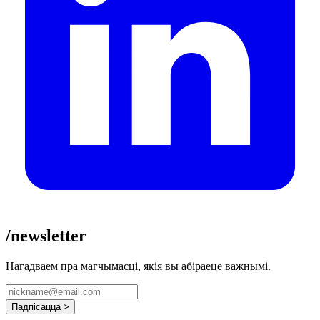
/newsletter
Нагадваем пра магчымасці, якія вы абіраеце важнымі.
Падпісацца >