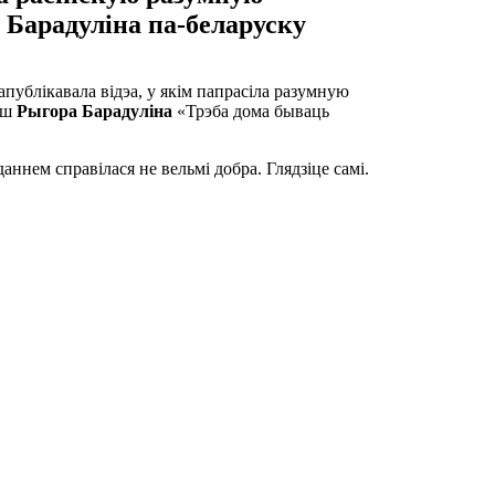
Барадуліна па-беларуску
апублікавала відэа, у якім папрасіла разумную
рш
Рыгора Барадуліна
«Трэба дома бываць
аданнем справілася не вельмі добра. Глядзіце самі.