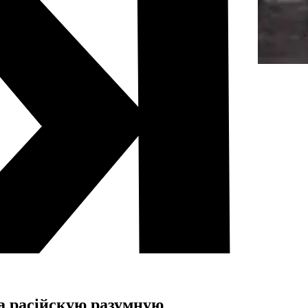
а расійскую разумную