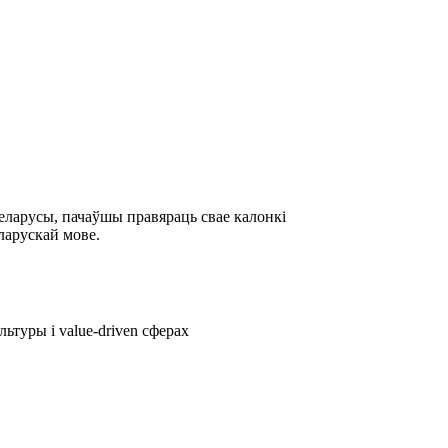
беларусы, пачаўшы правяраць свае калонкі
ларускай мове.
ьтуры і value-driven сферах