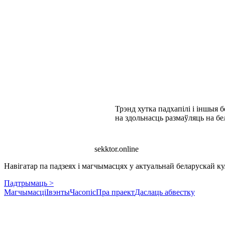
Трэнд хутка падхапілі і іншыя 
на здольнасць размаўляць на бе
sekktor.online
Навігатар па падзеях і магчымасцях у актуальнай беларускай кул
Падтрымаць >
Магчымасці
Івэнты
Часопіс
Пра праект
Даслаць абвестку