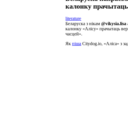
калонку прачытаць 
literature
Беларуска з нікам
@vikysia.lisa
калонку «Алісу» прачытаць ве
часцей».
Як
піша
Сitydog.io, «Аліса» з з