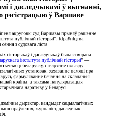
мі і даследчыкамі ў выгнанні,
 рэгістрацыю ў Варшаве
ліпеня акруговы суд Варшавы прыняў рашэнне
стытута публічнай гісторыі”. Кіраўніцтва
 сёння з судовага ліста.
кіх гісторыкаў і даследчыкаў была створана
ларускага інстытута публічнай гісторыі
” —
тычнасці беларусаў, стварэнне погляду
ідэалагічных установак, захаванне памяці пра
ларусі, фармуляванне бачання на складаныя
 нашай краіны, а таксама папулярызацыя
істарычнага наратыву ў Беларусі
адэмічны дырэктар, кандыдат сацыялагічных
ршыня праўлення, журналіст, даследчык
віч.