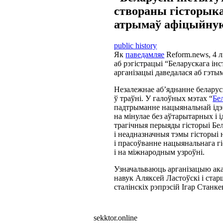
створаны гісторыка
атрымаў афіцыйную
public history
Як
паведамляе
Reform.news, 4 
аб рэгістрацыі “Беларускага ін
арганізацыі даведалася аб гэтым
Незалежнае аб’яднанне беларус
ў траўні. У галоўных мэтах “
Бе
падтрыманне нацыянальнай ідэн
на мінулае без аўтарытарных і 
трагічныя перыяды гісторыі Бе
і неадназначныя тэмы гісторыі
і прасоўванне нацыянальнага г
і на міжнародным узроўні.
Узначальваюць арганізацыю ак
навук Аляксей Ластоўскі і ста
сталінскіх рэпрэсій Ігар Станке
sekktor.online