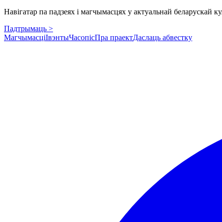
Навігатар па падзеях і магчымасцях у актуальнай беларускай кул
Падтрымаць >
Магчымасці
Івэнты
Часопіс
Пра праект
Даслаць абвестку