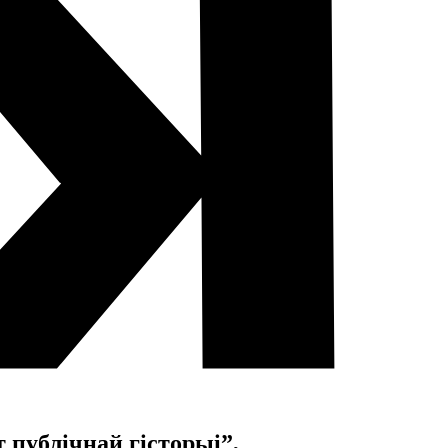
 публічнай гісторыі”,