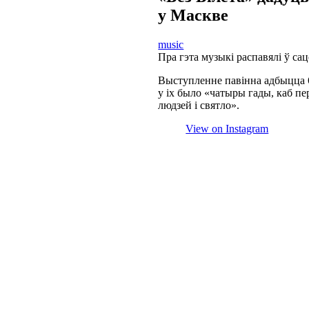
у Маскве
music
Пра гэта музыкі распавялі ў сац
Выступленне павінна адбыцца 6
у іх было «чатыры гады, каб пе
людзей і святло».
View on Instagram