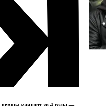
ь першы канцэрт за 4 гады —