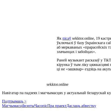
Як
пісаў
sekktor.online, 19 кас
ўключылі ў базу ўкраінскага с
аб меркаваных «прарасейскіх т
злачынцах і забойцах».
Раней музыкант расказаў у Tik
кірунка ў тым ліку цяжкасцямі 
ці не «зашквар» ездзіць на аку
sekktor.online
Навігатар па падзеях і магчымасцях у актуальнай беларускай кул
Падтрымаць >
Магчымасці
Івэнты
Часопіс
Пра праект
Даслаць абвестку