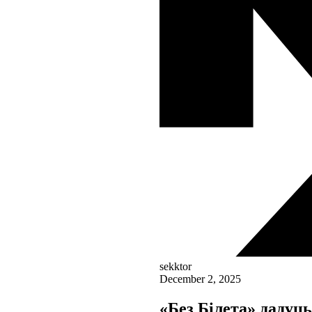
sekktor
December 2, 2025
«Без Білета» дадуц