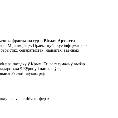
трычніка франтмэна гурта
Віталя Артыста
айта «Міратворац». Праект публікуе інфармацыю
эрарыстах, сепаратыстах, наймітах, ваенных
Tok пра паездку ў Крым. Ён растлумачыў выбар
падарожжа ў Еўропу і пацікавіўся,
паваны Расеяй паўвостраў.
ьтуры і value-driven сферах