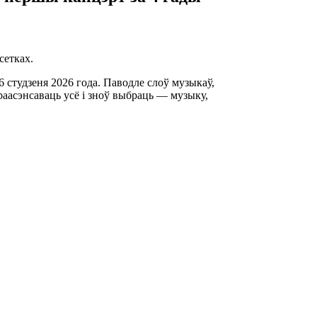
сетках.
 студзеня 2026 года. Паводле слоў музыкаў,
раасэнсаваць усё і зноў выбраць — музыку,