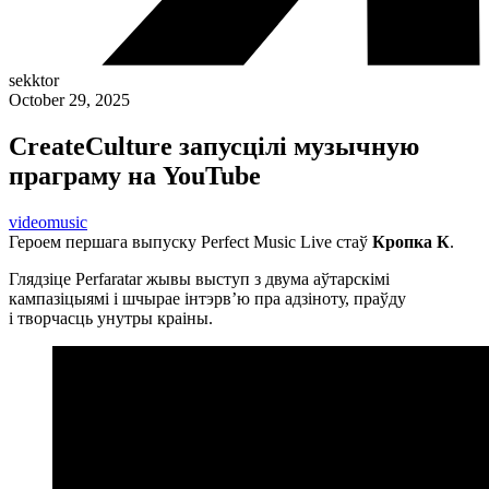
sekktor
October 29, 2025
CreateCulture запусцілі музычную
праграму на YouTube
video
music
Героем першага выпуску Perfect Music Live стаў
Кропка К
.
Глядзіце Perfaratar жывы выступ з двума аўтарскімі
кампазіцыямі і шчырае інтэрв’ю пра адзіноту, праўду
і творчасць унутры краіны.