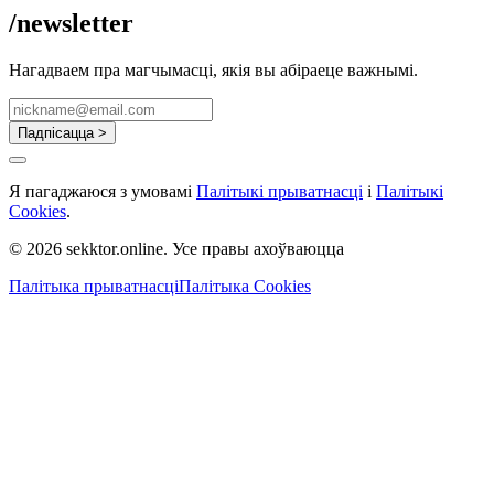
/newsletter
Нагадваем пра магчымасці, якія вы абіраеце важнымі.
Падпісацца >
Я пагаджаюся з умовамі
Палітыкі прыватнасці
і
Палітыкі
Cookies
.
© 2026 sekktor.online. Усе правы ахоўваюцца
Палітыка прыватнасці
Палітыка Cookies