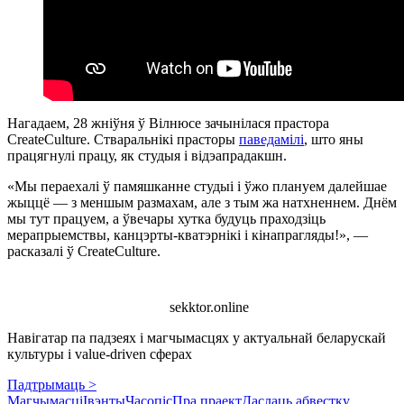
Нагадаем, 28 жніўня ў Вілнюсе зачынілася прастора
CreateCulture. Стваральнікі прасторы
паведамілі
, што яны
працягнулі працу, як студыя і відэапрадакшн.
«Мы пераехалі ў памяшканне студыі і ўжо плануем далейшае
жыццё — з меншым размахам, але з тым жа натхненнем. Днём
мы тут працуем, а ўвечары хутка будуць праходзіць
мерапрыемствы, канцэрты-кватэрнікі і кінапрагляды!», —
расказалі ў CreateCulture.
sekktor.online
Навігатар па падзеях і магчымасцях у актуальнай беларускай
культуры і value-driven сферах
Падтрымаць >
Магчымасці
Івэнты
Часопіс
Пра праект
Даслаць абвестку