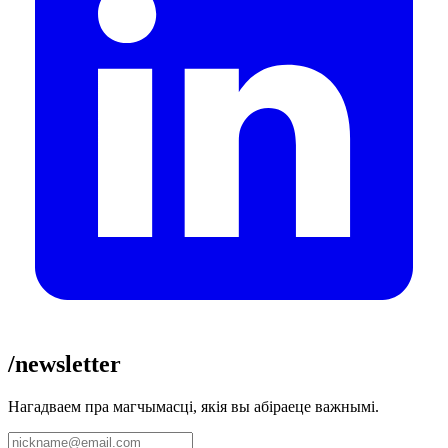
/newsletter
Нагадваем пра магчымасці, якія вы абіраеце важнымі.