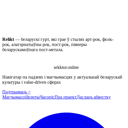
Relikt
— беларускі гурт, які грае ў стылях арт-рок, фолк-
рок, альтэрнатыўны рок, пост-рок, піянеры
беларускамоўнага пост-метала.
sekktor.online
Навігатар па падзеях і магчымасцях у актуальнай беларускай
культуры і value-driven сферах
Падтрымаць >
Магчымасці
Івэнты
Часопіс
Пра праект
Даслаць абвестку