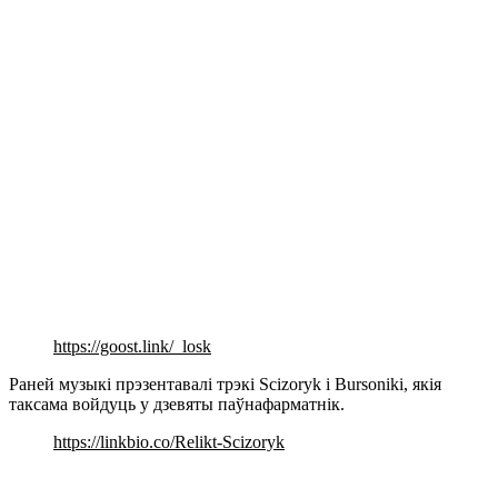
https://goost.link/_losk
Раней музыкі прэзентавалі трэкі Scizoryk і Bursoniki, якія
таксама войдуць у дзевяты паўнафарматнік.
https://linkbio.co/Relikt-Scizoryk