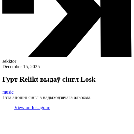
sekktor
December 15, 2025
Гурт Relikt выдаў сінгл Losk
music
Гэта апошні сінгл з надыходзячага альбома.
View on Instagram