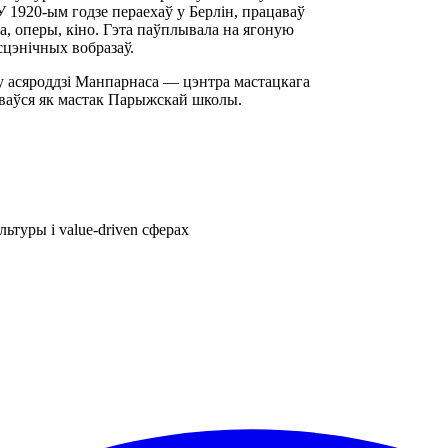
 1920-ым годзе пераехаў у Берлін, працаваў
а, оперы, кіно. Гэта паўплывала на ягоную
 сцэнічных вобразаў.
у асяроддзі Манпарнаса — цэнтра мастацкага
аваўся як мастак Парыжскай школы.
ьтуры і value-driven сферах