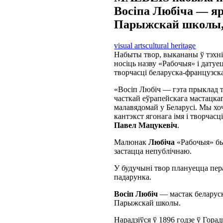
Восіпа Любіча — яр
Парыжскай школы, 
visual arts
cultural heritage
Набыты твор, выкананы ў тэхні
носіць назву «Рабочыя» і датуе
творчасці беларуска-французска
«Восіп Любіч — гэта прыклад та
часткай еўрапейскага мастацкаг
малавядомай у Беларусі. Мы хоч
кантэкст ягонага імя і творчас
Павел Мацукевіч
.
Малюнак
Любіча
«Рабочыя» бы
застацца непублічнаю.
У будучыні твор плануецца пер
падарунка.
Восіп Любіч
— мастак беларуск
Парыжскай школы.
Нарадзіўся ў 1896 годзе ў Гора