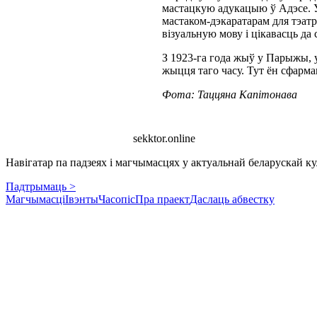
мастацкую адукацыю ў Адэсе. У
мастаком-дэкаратарам для тэатр
візуальную мову і цікавасць да
З 1923-га года жыў у Парыжы, 
жыцця таго часу. Тут ён сфарм
Фота: Таццяна Капітонава
sekktor.online
Навігатар па падзеях і магчымасцях у актуальнай беларускай кул
Падтрымаць >
Магчымасці
Івэнты
Часопіс
Пра праект
Даслаць абвестку