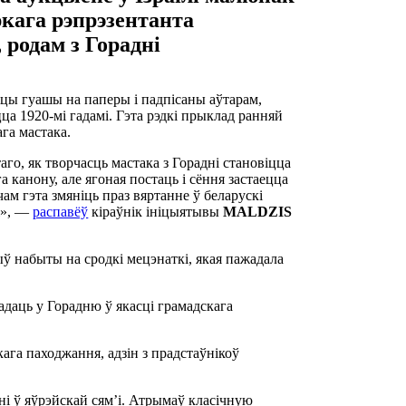
кага рэпрэзентанта
родам з Горадні
цы гуашы на паперы і падпісаны аўтарам,
цца 1920-мі гадамі. Гэта рэдкі прыклад ранняй
га мастака.
го, як творчасць мастака з Горадні становіцца
а канону, але ягоная постаць і сёння застаецца
ам гэта змяніць праз вяртанне ў беларускі
ці», —
распавёў
кіраўнік ініцыятывы
MALDZIS
ў набыты на сродкі мецэнаткі, якая пажадала
адаць у Горадню ў якасці грамадскага
ага паходжання, адзін з прадстаўнікоў
дні ў яўрэйскай сям’і. Атрымаў класічную