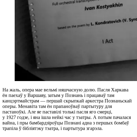
На жаль, опера мае вельмі няшчасную долю. Пасля Харкава
ён паехаў у Варшаву, затым у Познань і працаваў там
канцэртмайстрам — першай скрыпкай аркестра Познаньскай
оперы. Менавіта там ён прапаноўваў партытуру для
пастаноўкі. Але яе паставілі толькі пасля яго смерці,
у 1927 годзе, і яна ішла нейкі час у тэатры. А потым пачалася
вайна, і пры бамбардзіроўцы Познані адна з першых бомбаў
трапіла ў бібліятэку тэатра, і партытура згарэла.