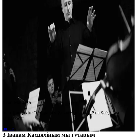
I
Ivan Marozka
Іван Касцяхін: “Стараюся ўдыхнуць жыццё ва ўсё, чым
займаюся”
music
З Іванам Касцяхіным мы гутарым