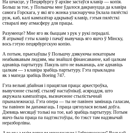
На шчасце, у Пецярбургу ў архіве застаўся клавір — копія.
Больш за тое, у Польшчы мне ўдалося дакрануцца да клавіра
самога Горскага, у які яго жонка уласнаручна ўклала пялёсткі
руж, каб, калі кампазітар адкрываў клавір, гэтыя пялёсткі
стваралі яму атмасферу для працы.
Разумееце? Мне яго як быццам з рук у рукі перадалі.
Я атрымаў гэты клавір і пачаў вывучаць яго яшчэ ў Мінску,
вось гэтую пецярбургскую копію.
А потым, прыехаўшы ў Польшчу дзякуючы некаторым
неабыякавым людзям, мы знайшлі фінансаванне, каб цалкам
аднавіць партытуру. Пакуль што не выканаць, але аднавіць
цалкам — з клавіра зрабіць партытуру. Гэта прыкладна
як з мапеда зрабіць Boeing 747.
Гэта вельмі дбайная і працяглая праца: аркестроўка,
вывучэнне стыляў, стыляў настаўнікаў, асяроддзя, што
акружала кампазітара, вызначэнне стылістычнай
прыналежнасці. Гэта опера — ты не павінен замінаць галасам,
ты павінен ім дапамагаць. І праца цягнулася вельмі доўга.
Дзевяць месяцаў толькі на тое, каб зрабіць партытуру. Потым
яшчэ была праца па падтэкстоўцы, бо тэкст там надзвычай
неразборлівы.
Але мы з маім верным менеджарам і “зброяносцам” Вольгай