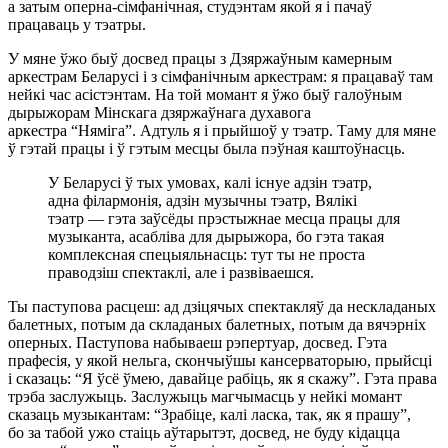
а затым оперна-сімфанічная, студэнтам якой я і пачаў
працаваць у тэатры.
У мяне ўжо быў досвед працы з Дзяржаўным камерным
аркестрам Беларусі і з сімфанічным аркестрам: я працаваў там
нейкі час асістэнтам. На той момант я ўжо быў галоўным
дырыжорам Мінскага дзяржаўнага духавога
аркестра “Няміга”. Адтуль я і прыйшоў у тэатр. Таму для мяне
ў гэтай працы і ў гэтым месцы была пэўная каштоўнасць.
У Беларусі ў тых умовах, калі існуе адзін тэатр,
адна філармонія, адзін музычны тэатр, Вялікі
тэатр — гэта заўсёды прэстыжнае месца працы для
музыканта, асабліва для дырыжора, бо гэта такая
комплексная спецыяльнасць: тут ты не проста
праводзіш спектаклі, але і развіваешся.
Ты паступова расцеш: ад дзіцячых спектакляў да нескладаных
балетных, потым да складаных балетных, потым да вячэрніх
оперных. Паступова набываеш рэпертуар, досвед. Гэта
прафесія, у якой нельга, скончыўшы кансерваторыю, прыйсці
і сказаць: “Я ўсё ўмею, давайце рабіць, як я скажу”. Гэта права
трэба заслужыць. Заслужыць магчымасць у нейкі момант
сказаць музыкантам: “Зрабіце, калі ласка, так, як я прашу”,
бо за табой ужо стаіць аўтарытэт, досвед, не буду кідацца