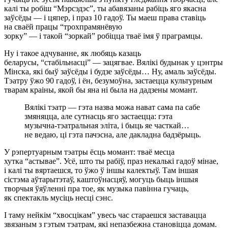
калі ты робіш “Мэрсэдэс”, ты абавязаны рабіць яго якасна
заўсёды — і цяпер, і праз 10 гадоў. Ты маеш права ставіць
на сваёй працы “трохпрамянёвую
зорку” — і такой “зоркай” робіцца тваё імя ў праграмцы.
Ну і такое адчуванне, як любяць казаць
беларусы, “стабільнасці” — зацягвае. Вялікі будынак у цэнтры
Мінска, які быў заўсёды і будзе заўсёды… Ну, амаль заўсёды.
Тэатру ўжо 90 гадоў, і ён, безумоўна, застаецца культурным
тварам краіны, якой бы яна ні была на дадзены момант.
Вялікі тэатр — гэта назва можа нават сама па сабе
змяняцца, але сутнасць яго застаецца: гэта
музычна-тэатральная эліта, і быць яе часткай…
не ведаю, ці гэта пачэсна, але дакладна бадзёрыць.
У рэпертуарным тэатры ёсць момант: тваё месца
хутка “астывае”. Усё, што ты рабіў, праз некалькі гадоў мінае,
і калі ты вяртаешся, то ўжо ў іншы калектыў. Там іншая
сістэма аўтарытэтаў, каштоўнасцяў, могуць быць іншыя
творчыя ўяўленні пра тое, як музыка павінна гучаць,
як спектакль мусіць несці сэнс.
І таму нейкім “хвосцікам” увесь час стараешся заставацца
звязаным з гэтым тэатрам, які непазбежна становіцца домам.