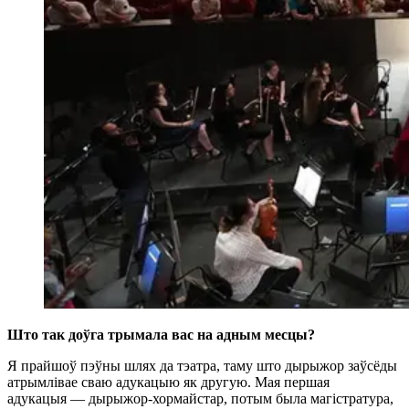
Што так доўга трымала вас на адным месцы?
Я прайшоў пэўны шлях да тэатра, таму што дырыжор заўсёды
атрымлівае сваю адукацыю як другую. Мая першая
адукацыя — дырыжор-хормайстар, потым была магістратура,