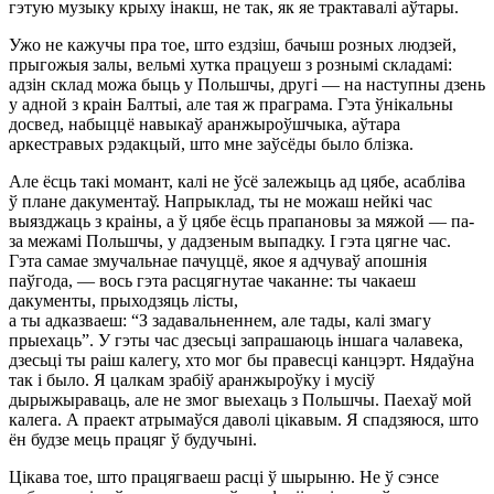
гэтую музыку крыху інакш, не так, як яе трактавалі аўтары.
Ужо не кажучы пра тое, што ездзiш, бачыш розных людзей,
прыгожыя залы, вельмі хутка працуеш з рознымі складамі:
адзін склад можа быць у Польшчы, другі — на наступны дзень
у адной з краін Балтыі, але тая ж праграма. Гэта ўнікальны
досвед, набыццё навыкаў аранжыроўшчыка, аўтара
аркестравых рэдакцый, што мне заўсёды было блізка.
Але ёсць такі момант, калі не ўсё залежыць ад цябе, асабліва
ў плане дакументаў. Напрыклад, ты не можаш нейкі час
выязджаць з краіны, а ў цябе ёсць прапановы за мяжой — па-
за межамі Польшчы, у дадзеным выпадку. І гэта цягне час.
Гэта самае змучальнае пачуццё, якое я адчуваў апошнія
паўгода, — вось гэта расцягнутае чаканне: ты чакаеш
дакументы, прыходзяць лісты,
а ты адказваеш: “З задавальненнем, але тады, калі змагу
прыехаць”. У гэты час дзесьці запрашаюць іншага чалавека,
дзесьці ты раіш калегу, хто мог бы правесці канцэрт. Нядаўна
так і было. Я цалкам зрабіў аранжыроўку і мусіў
дырыжыраваць, але не змог выехаць з Польшчы. Паехаў мой
калега. А праект атрымаўся даволі цікавым. Я спадзяюся, што
ён будзе мець працяг ў будучыні.
Цікава тое, што працягваеш расці ў шырыню. Не ў сэнсе