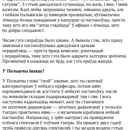
гатунак”. З гэтым даводзілася сутыкацца, на жаль, і мне, і маім
калегам. Калі любы запрошаны чалавек, няважна адкуль, але
з нейкім італьянскім ці нямецкім прозвішчам, аўтаматычна
лічыцца больш пажаданым у канцэрце ці пастаноўцы, проста
таму што яго імя “лепш глядзіцца” ў афішах і лічыцца, што
ён добры спецыяліст.
Часам гэта сапраўды было цікава. А бывала і так, што працу
замежнага пастаноўшчыка даводзілася цалкам
перарабляць — проста браць комплекс рэпетыцый
і перарабляць, таму што гэта было адкрыта халтурна зроблена.
Прозвішчаў я называць не буду, але гэта праўда жыцця.
У Польшчы інакш?
У Польшчы слова “свой” азначае, што ты скончыў
кансерваторыю ў нейкага прафесара, потым цябе
парэкамендавалі як асістэнта ў нейкую пастаноўку, пасля
ты невялікім складам падырыжыраваў там і сям. І вось
паступова надыходзіць момант, калі ты становішся
не штатным дырыжорам — штатных дырыжораў у польскіх
тэатрах практычна няма — а музычным кіраўніком нейкай
пастаноўкі. Напрыклад, у цябе кантракт на правядзенне
пэўнага спектакля ў пэўным тэатры. На працягу двух гадоў
трэба правесці дзесяць спектакляў, і ты загадзя ведаеш гэтыя