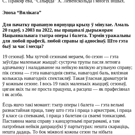
С. Пракоф’ева, “Сільфіда” Х. Левенскольда і многіх іншых.
Эпоха “Вялікага”
Для пачатку прапаную вярнуцца крыху ў мінулае. Амаль
20 гадоў, з 2003 па 2022, вы працавалі дырыжорам
Нацыянальнага тэатра оперы і балета. Тэрмін уражальны
для любой прафесіі, любой справы ці адносінаў. Што гэта
быў за час і месца?
19 сезонаў. Мы хутчэй сезонамі мераем, бо сезон — гэта
заўсёды маленькае жыццё: сустрэча трупы пасля летняга
адпачынку і наладаванне на нейкую вялікую агульную справу;
пік сезона — гэта навагоднія святы, навагодні баль, вялізная
колькасць навагодніх спектакляў. Такая ўласная драматургія
ў кожным сезоне. І вось 19 такіх маленькіх жыццяў, сезонаў,
цягам якіх ты не проста працуеш, а расцеш — як прафесіянал
і як асоба.
Ёсць яшчэ такі момант: тэатр оперы і балета — гэта вельмі
разнастайная праца, таму што гэта і праца з аркестрам, і праца
ў класе са спевакамі, і праца з балетам са сваемі тонкасцямі.
Пастаянна маеш справу з канцэртнымі праграмамі, а там
патрэбныя нейкія дапрацоўкі ў партытурах: нешта скараціць,
нешта дадаць. То бок міжволі кожны сезон ты нібыта