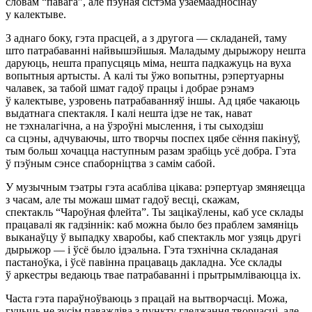
словам “павага”, але пэўная сістэма ўзаемаадносінаў
у калектыве.
З аднаго боку, гэта прасцей, а з другога — складаней, таму
што патрабаванні найвышэйшыя. Маладыму дырыжору нешта
даруюць, нешта прапусцяць міма, нешта падкажуць на вуха
вопытныя артысты. А калі ты ўжо вопытны, рэпертуарны
чалавек, за табой шмат гадоў працы і добрае рэнамэ
ў калектыве, узровень патрабаванняў іншы. Ад цябе чакаюць
выдатнага спектакля. І калі нешта ідзе не так, нават
не тэхналагічна, а на ўзроўні мыслення, і ты сыходзіш
са сцэны, адчуваючы, што творчы поспех цябе сёння пакінуў,
тым больш хочацца наступным разам зрабіць усё добра. Гэта
ў пэўным сэнсе спаборніцтва з самім сабой.
У музычным тэатры гэта асабліва цікава: рэпертуар змяняецца
з часам, але ты можаш шмат гадоў весці, скажам,
спектакль “Чароўная флейта”. Ты зацікаўлены, каб усе склады
працавалі як гадзіннік: каб можна было без праблем замяніць
выканаўцу ў выпадку хваробы, каб спектакль мог узяць другі
дырыжор — і ўсё было ідэальна. Гэта тэхнічна складаная
пастаноўка, і ўсё павінна працаваць дакладна. Усе склады
ў аркестры ведаюць твае патрабаванні і прытрымліваюцца іх.
Часта гэта параўноўваюць з працай на вытворчасці. Можа,
гучыць не зусім паважліва з пункту гледжання творчасці, але