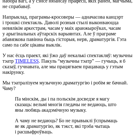
набора вагі, а ў сэнсе нюансаў прафесіі, якіх раней, магчыма,
не спрабаваў.
Напрыклад, праграмы-кросоверы — адначасова канцэрт
і трошкі спектакль. Даволі розныя стылі выконваюцца
невялікім аркестрам, часам у маіх аранжыроўках, часам
у арыгінальных аўтарскіх варыянтах. Але ў праграме
абавязкова павінна быць гісторыя, нерв, драматургія. Гэта
само па сабе цікавы выклік.
У нас ёсць праект, які ўжо даў некалькі спектакляў: музычны
тэатр
TIMELESS
. Пакуль “музычны тэатр” — гучыць, я б
сказаў, гучнавата, але мы працягваем працаваць у гэтым
накірунку.
Мы тэатралізуем музычную драматургію і робім яе бачнай.
Чаму?
Па мінскім, ды і па польскім досведзе я магу
сказаць: вельмі многія гледачы не ведаюць, што
яны любяць акадэмічную музыку.
А чаму не ведаюць? Бо не прывыклі ўспрымаць
яе як драматургію, як тэкст, які трэба чытаць
і расшыфроўваць.