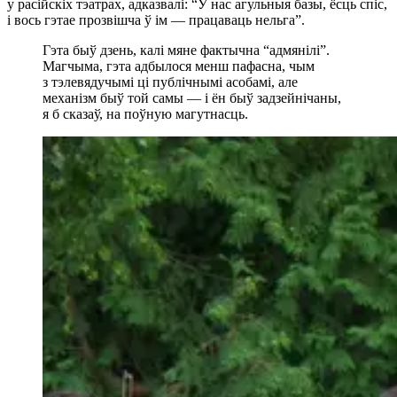
у расійскіх тэатрах, адказвалі: “У нас агульныя базы, ёсць спіс,
і вось гэтае прозвішча ў ім — працаваць нельга”.
Гэта быў дзень, калі мяне фактычна “адмянілі”.
Магчыма, гэта адбылося менш пафасна, чым
з тэлевядучымі ці публічнымі асобамі, але
механізм быў той самы — і ён быў задзейнічаны,
я б сказаў, на поўную магутнасць.