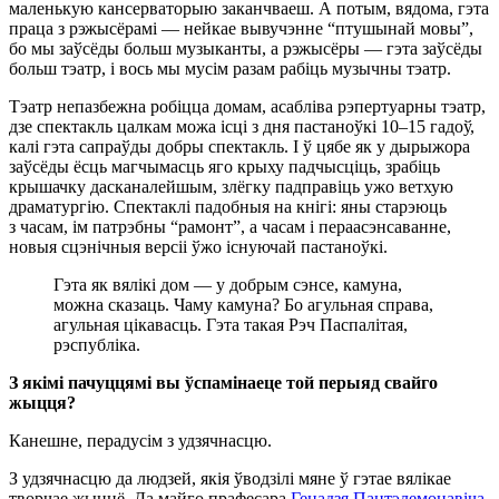
маленькую кансерваторыю заканчваеш. А потым, вядома, гэта
праца з рэжысёрамі — нейкае вывучэнне “птушынай мовы”,
бо мы заўсёды больш музыканты, а рэжысёры — гэта заўсёды
больш тэатр, і вось мы мусім разам рабіць музычны тэатр.
Тэатр непазбежна робіцца домам, асабліва рэпертуарны тэатр,
дзе спектакль цалкам можа ісці з дня пастаноўкі 10–15 гадоў,
калі гэта сапраўды добры спектакль. І ў цябе як у дырыжора
заўсёды ёсць магчымасць яго крыху падчысціць, зрабіць
крышачку дасканалейшым, злёгку падправіць ужо ветхую
драматургію. Спектаклі падобныя на кнігі: яны старэюць
з часам, ім патрэбны “рамонт”, а часам і пераасэнсаванне,
новыя сцэнічныя версіі ўжо існуючай пастаноўкі.
Гэта як вялікі дом — у добрым сэнсе, камуна,
можна сказаць. Чаму камуна? Бо агульная справа,
агульная цікавасць. Гэта такая Рэч Паспалітая,
рэспубліка.
З якімі пачуццямі вы ўспамінаеце той перыяд свайго
жыцця?
Канешне, перадусім з удзячнасцю.
З удзячнасцю да людзей, якія ўводзілі мяне ў гэтае вялікае
творчае жыццё. Да майго прафесара
Генадзя Пантэлемонавіча