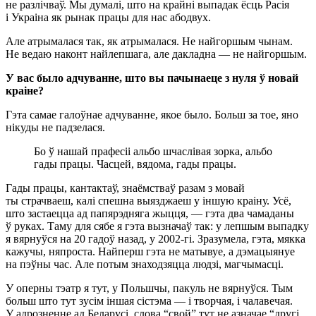
не разлічваў. Мы думалі, што на крайні выпадак ёсць Расія
і Украіна як рынак працы для нас абодвух.
Але атрымалася так, як атрымалася. Не найгоршым чынам.
Не ведаю наконт найлепшага, але дакладна — не найгоршым.
У вас было адчуванне, што вы пачынаеце з нуля ў новай
краіне?
Гэта самае галоўнае адчуванне, якое было. Больш за тое, яно
нікуды не падзелася.
Бо ў нашай прафесіі альбо шчаслівая зорка, альбо
гады працы. Часцей, вядома, гады працы.
Гады працы, кантактаў, знаёмстваў разам з мовай
ты страчваеш, калі спешна выязджаеш у іншую краіну. Усё,
што застаецца ад папярэдняга жыцця, — гэта два чамаданы
ў руках. Таму для сябе я гэта вызначаў так: у лепшым выпадку
я вярнуўся на 20 гадоў назад, у 2002-гі. Зразумела, гэта, мякка
кажучы, няпроста. Найперш гэта не матывуе, а дэмацыянуе
на пэўны час. Але потым знаходзяцца людзі, магчымасці.
У оперны тэатр я тут, у Польшчы, пакуль не вярнуўся. Тым
больш што тут зусім іншая сістэма — і творчая, і чалавечая.
У адрозненне ад Беларусі, слова “свой” тут не азначае “другі