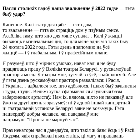
Пасля столькіх гадоў ваша звальненне ў 2022 годзе — гэта
быў удар?
Канешне. Калі тэатр для цябе — гэта дом,
то звальненне — гэта як страціць дом у пэўным сэнсе.
Асабліва таму, што яно для мяне супала… Калі ў жыцці
бываюць вызначальныя дні, то для мяне адным з такіх быў
24 лютага 2022 года. Гэты дзень я запомню на ўсё
жыццё — і ў глабальным, і ў прафесійным плане.
Я разумеў, што ў мірных умовах, нават калі я не буду
працягваць працу ў Вялікім тэатры Беларусі, у рускамоўнай
прасторы месца ў тэатры мне, хутчэй за ўсё, знайшлося б. Але
ў гэты дзень рускамоўная прастора развалілася: і Расія,
і Украіна… адбылося тое, што адбылося, і шлях быў зачынены
і туды, і туды. Вельмі хутка сфармаваліся агульныя базы
забароненых артыстаў. Нам іх, вядома, ніхто не паказваў, але
ўжо на другі дзень я зразумеў: ні ў адной іншай канцэртнай
ці тэатральнай установе Беларусі мяне не возьмуць. Гэта
пацвердзіў добры чалавек, які паведаміў мне
напрамую: “Проста не марнуй час”.
Праз некаторы час я даведаўся, што такія ж базы ёсць і ў Расіі.
Людзям, якія спрабавалі высветліць, ці магу я працаваць