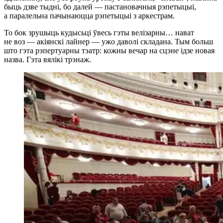
быць дзве тыдні, бо далей — пастановачныя рэпетыцыі,
а паралельна пачынаюцца рэпетыцыі з аркестрам.
То бок зрушыць кудысьці ўвесь гэты велізарны… нават
не воз — акіянскі лайнер — ужо даволі складана. Тым больш
што гэта рэпертуарны тэатр: кожны вечар на сцэне ідзе новая
назва. Гэта вялікі трэнаж.