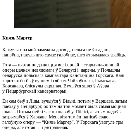
Князь Маргер
Кажучы пра мой замежны досвед, нельга не ўзгадаць,
напэўна, пакуль што самае галоўнае, што атрымалася зрабіць.
Гэта — вяртанне да жыцця велізарнай гістарычна-эпічнай
оперы цалкам невядомага ў Беларусі і, дарэчы, у Польшчы
беларуска-польскага кампазітара Канстанціна Горскага. Калі
каротка: ён быў вучнем і сябрам Чайкоўскага, Рымскага-
Корсакава, бліскучы скрыпач. Вучыўся яшчэ ў Аўэра
ў Пецярбургскай кансерваторыі.
Ён сам быў з Ліды, вучыўся ў Вільні, потым у Варшаве, затым
паехаў у Пецярбург, бо там на той момант была самая моцная
школа. Потым нейкі час працаваў у Тбілісі, а затым надоўга
затрымаўся ў Харкаве. Менавіта там ён напісаў сваю
галоўную оперу — “Князь Маргер”. У Горскага ўвогуле тры
оперы, але гэтая — цэнтральная.