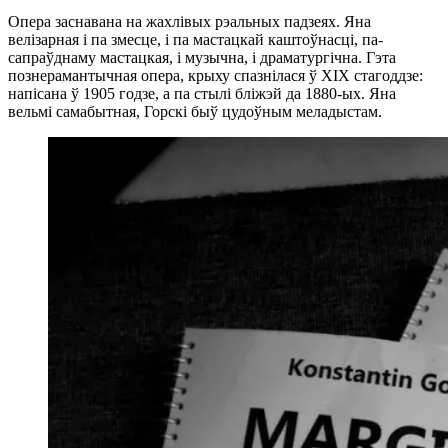
Опера заснавана на жахлівых рэальных падзеях. Яна
велізарная і па змесце, і па мастацкай каштоўнасці, па-
сапраўднаму мастацкая, і музычна, і драматургічна. Гэта
познерамантычная опера, крыху спазнілася ў XIX стагоддзе:
напісана ў 1905 годзе, а па стылі бліжэй да 1880-ых. Яна
вельмі самабытная, Горскі быў цудоўным меладыстам.