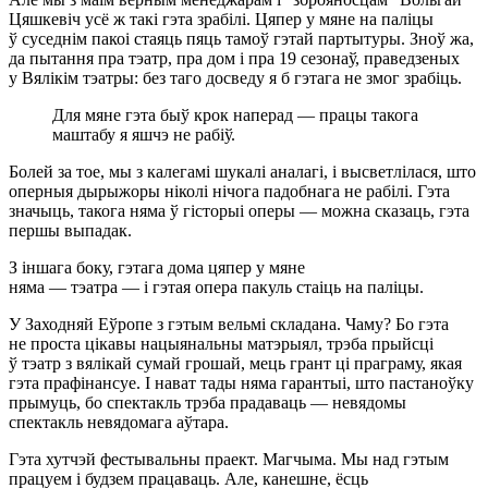
Цяшкевіч усё ж такі гэта зрабілі. Цяпер у мяне на паліцы
ў суседнім пакоі стаяць пяць тамоў гэтай партытуры. Зноў жа,
да пытання пра тэатр, пра дом і пра 19 сезонаў, праведзеных
у Вялікім тэатры: без таго досведу я б гэтага не змог зрабіць.
Для мяне гэта быў крок наперад — працы такога
маштабу я яшчэ не рабіў.
Болей за тое, мы з калегамі шукалі аналагі, і высветлілася, што
оперныя дырыжоры ніколі нічога падобнага не рабілі. Гэта
значыць, такога няма ў гісторыі оперы — можна сказаць, гэта
першы выпадак.
З іншага боку, гэтага дома цяпер у мяне
няма — тэатра — і гэтая опера пакуль стаіць на паліцы.
У Заходняй Еўропе з гэтым вельмі складана. Чаму? Бо гэта
не проста цікавы нацыянальны матэрыял, трэба прыйсці
ў тэатр з вялікай сумай грошай, мець грант ці праграму, якая
гэта прафінансуе. І нават тады няма гарантыі, што пастаноўку
прымуць, бо спектакль трэба прадаваць — невядомы
спектакль невядомага аўтара.
Гэта хутчэй фестывальны праект. Магчыма. Мы над гэтым
працуем і будзем працаваць. Але, канешне, ёсць