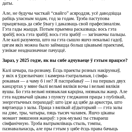
даты.
Але, не будучы часткай “свайго” асяроддзя, усё даводзіцца
рабіць уласным ходам, год за годам. Трэба паступова
прыцягваць да сябе ўвагу і даказваць свой прафесіяналізм.
Гэта гады жыцця. Потым прыемна расказваць: вось гэта
зрабіў, вось гэта зрабіў, вось гэта зрабіў — загінаючы пальцы.
Але калі разумееш, што на гэта сышло яшчэ некалькі гадоў,
цягам якіх можна было займацца больш цікавымі праектамі,
узнікае неадназначнае пачуццё.
Зараз, у 2025 годзе, як вы сябе адчуваеце ў гэтым працэсе?
Калі шчыра, па-рознаму. Ёсць праекты розных накірункаў,
у якіх я ўдзельнічаю: і камерна-тэатральныя, і сімфа-
рокавыя — а чаму б і не? Я паспрабаваў — і на першых двух
канцэртах у мяне былі вельмі вялікія вочы і вельмі вялікія
вушы. Бо гэта вельмі нязвыклая карціна, нязвыклы жанр. Але
гэта надзвычай цікава з пункту гледжання працы з публікай,
энергетычных пераходаў: што ідзе ад цябе да аркестра, што
вяртаецца з залы. Праца з вялікай аўдыторыяй — гэта залы
на дзве, тры, чатыры, пяць тысяч чалавек. Яшчэ цікавы
момант змяшэння жанраў: з рок-музыкі ты ствараеш
сімфанічную. Трэба вытрымліваць стыль, тэмпы,
пазнавальнасць, але пры гэтым у цябе ёсць права бачыць