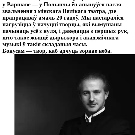
у Варшаве — у Польшчы ён апынуўся пасля
звальнення з мінскага Вялікага тэатра, дзе
прапрацаваў амаль 20 гадоў. Мы пастараліся
пагрузіцца ў пачуцці творцы, які вымушаны
пачынаць усё з нуля, і даведацца з першых рук,
што такое жыццё дырыжора і акадэмічнага
музыкі ў такія складаныя часы.
Бонусам — твор, каб адчуць зорнае неба.