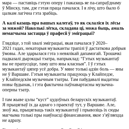
мара — паставіць гэтую оперу і паказаць яе па-сапраўднаму
ў Мінску, там, дзе гэтая праца пачалася. І я лічу, што было б
цалкам лагічна гэта зрабіць.
А калі казаць пра вашых калегаў, то як склаліся іх лёсы
за мяжой? Наколькі лёгка, складана ці, можа быць, амаль
немагчыма застацца ў прафесіі ў эміграцыі?
Глядзіце, з той хвалі эміграцыі, якая пачалася ў 2020–
2021 гадах, некаторыя музыканты трапілі ў дастаткова добрыя
ўмовы. Але здарылася гэта з невялікай дапамогай. Трошачкі
падказалі дырэкцыі тэатра, напрыклад: “Гэтых музыкантаў
вы не прапусціце, таму што яны класныя”. І ў гэтых
музыкантаў цяпер усё добра. У мяне толькі адзін боль — яны
не ў Варшаве. Гэтыя музыканты працуюць у Клайпедзе,
у Клайпедскім музычным тэатры. Там пабудавалі выдатны
новы будынак, і гэта фактычна паўнавартасны музычна-
оперны тэатр.
І там жыве цэлы “куст” цудоўных беларускіх музыкантаў.
Я прыцягваў іх да аднаго з праектаў тут, у Варшаве. Але,
зноў жа, прыцягваць такіх музыкантаў і прывозіць іх сюды
магчыма толькі пры наяўнасці фінансавання, якое з’яўляецца
не адразу.