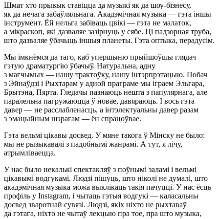
Шмат хто прывык ставіцца да музыкі як да шоу-бізнесу,
як да нечага забаўляльнага. Акадэмічная музыка — гэта іншы
інструмент. Ёй нельга забіваць цвікі — гэта не малаток,
а мікраскоп, які дазваляе зазірнуць у сябе. Ці падзорная труба,
што дазваляе ўбачыць іншыя планеты. Гэта оптыка, перадусім.
Мы імкнёмся да таго, каб упершыню прыйшоўшы глядач
гэтую драматургію ўбачыў. Натуральна, адну
з магчымых — нашу трактоўку, нашу інтэрпрэтацыю. Побач
з Эйнаўдзі і Рыхтарам у адной праграме мы іграем Эльгара,
Брытэна, Пярта. Гледачы пазнаюць нешта з папулярнага, але
паралельна пагружаюцца ў новае, давяраюць. І вось гэта
давер — не расслабленасць, а інтэлектуальны давер разам
з эмацыйным шэрагам — ён спрацоўвае.
Гэта вельмі цікавы досвед. У мяне такога ў Мінску не было:
мы не рызыкавалі з падобнымі жанрамі. А тут, я лічу,
атрымліваецца.
У нас было некалькі спектакляў з поўнымі заламі і вельмі
цікавымі водгукамі. Людзі пішуць, што ніколі не думалі, што
акадэмічная музыка можа выклікаць такія пачуцці. У нас ёсць
профіль у Instagram, і чытаць гэтыя водгукі — каласальны
досвед зваротнай сувязі. Людзі, якіх ніхто не рыхтаваў
да гэтага, ніхто не чытаў лекцыю пра тое, пра што музыка,