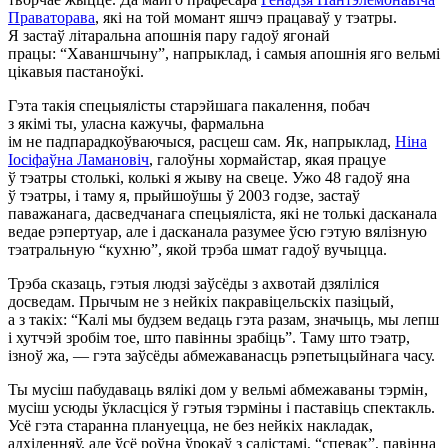
Праваторава
, які на той момант яшчэ працаваў у тэатры.
Я застаў літаральна апошнія пару гадоў ягонай
працы: “Хаваншчыну”, напрыклад, і самыя апошнія яго вельмі
цікавыя пастаноўкі.
Гэта такія спецыялісты старэйшага пакалення, побач
з якімі ты, уласна кажучы, фармальна
ім не падпарадкоўваючыся, расцеш сам. Як, напрыклад,
Ніна
Іосіфаўна Ламановіч
, галоўны хормайстар, якая працуе
ў тэатры столькі, колькі я жыву на свеце. Ужо 48 гадоў яна
ў тэатры, і таму я, прыйшоўшы ў 2003 годзе, застаў
паважанага, дасведчанага спецыяліста, які не толькі дасканала
ведае рэпертуар, але і дасканала разумее ўсю гэтую вялізную
тэатральную “кухню”, якой трэба шмат гадоў вучыцца.
Трэба сказаць, гэтыя людзі заўсёды з ахвотай дзяліліся
досведам. Прычым не з нейкіх пакравіцельскіх пазіцый,
а з такіх: “Калі мы будзем ведаць гэта разам, значыць, мы лепш
і хутчэй зробім тое, што павінны зрабіць”. Таму што тэатр,
ізноў жа, — гэта заўсёды абмежаванасць рэпетыцыйнага часу.
Ты мусіш пабудаваць вялікі дом у вельмі абмежаваны тэрмін,
мусіш усюды ўкласціся ў гэтыя тэрміны і паставіць спектакль.
Усё гэта старанна плануецца, не без нейкіх накладак,
адхіленняў, але ўсё роўна ўрокаў з салістамі, “спевак”, павінна