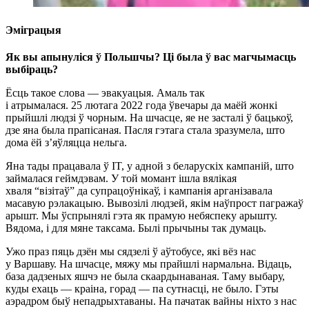
Эміграцыя
Як вы апынуліся ў Польшчы? Ці была ў вас магчымасць
выбіраць?
Ёсць такое слова — эвакуацыя. Амаль так
і атрымалася. 25 лютага 2022 года ўвечары да маёй жонкі
прыйшлі людзі ў чорным. На шчасце, яе не засталі ў бацькоў,
дзе яна была прапіcаная. Пасля гэтага стала зразумела, што
дома ёй з’яўляцца нельга.
Яна тады працавала ў IT, у адной з беларускіх кампаній, што
займалася геймдэвам. У той момант ішла вялікая
хваля “візітаў” да супрацоўнікаў, і кампанія арганізавала
масавую рэлакацыю. Вывозілі людзей, якім наўпрост пагражаў
арышт. Мы ўспрынялі гэта як прамую небяспеку арышту.
Вядома, і для мяне таксама. Былі прычыны так думаць.
Ужо праз пяць дзён мы сядзелі ў аўтобусе, які вёз нас
у Варшаву. На шчасце, мяжу мы прайшлі нармальна. Відаць,
база дадзеных яшчэ не была скаардынаваная. Таму выбару,
куды ехаць — краіна, горад — па сутнасці, не было. Гэты
аэрадром быў непадрыхтаваны. На пачатак вайны ніхто з нас