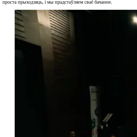
проста прыходзяць, і мы прадстаўляем сваё бачанне.