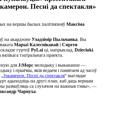
камерон. Песні да спектакля»
аных на вершы былых палітвязняў
Максіма
аў на акардэоне
Уладзімір Пыльчанка
. Вы
дваката
Марыі Калеснікавай
і
Сяргея
у складзе гуртоў
PyLai
ці, напрыклад,
Dzieciuki
.
вялікага тэатральнага праекта.
йную для
J:Морс
мелодыку і выкананне —
дыку і прыёмы, якія ведаем і памятаем ад часоў
 „
Зэкамерон. Песні да спектакля
“ выглядае
гурт адыходзіць на другі план, каб даць вершам
чы размаўляць са слухачом на важныя тэмы», —
яксандр Чарнуха
.