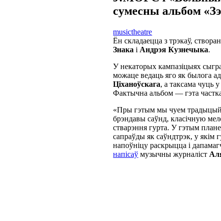
сумесны альбом «Зэ
music
theatre
Ён складаецца з трэкаў, створ
Знака
і
Андрэя Кузнечыка
.
У некаторых кампазіцыях сыгр
можаце ведаць яго як былога а
Ціханоўскага
, а таксама чуць 
Фактычна альбом — гэта частка 
«Пры гэтым мы чуем традыцы
брэндавы саўнд, класічную мело
стварэння гурта. У гэтым плане
сапраўды як саўндтрэк, у якім 
напоўніцу раскрыцца і дапамаг
напісаў
музычны журналіст
Ал