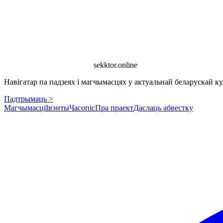
sekktor.online
Навігатар па падзеях і магчымасцях у актуальнай беларускай кул
Падтрымаць >
Магчымасці
Івэнты
Часопіс
Пра праект
Даслаць абвестку