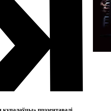
 купалаўцы» прэзентавалі