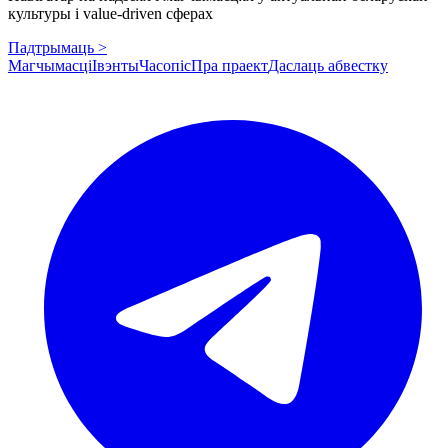
культуры і value-driven сферах
Падтрымаць >
Магчымасці
Івэнты
Часопіс
Пра праект
Даслаць абвестку