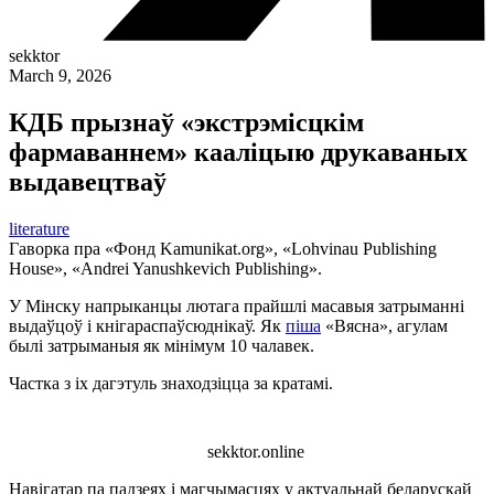
sekktor
March 9, 2026
КДБ прызнаў «экстрэмісцкім
фармаваннем» кааліцыю друкаваных
выдавецтваў
literature
Гаворка пра «Фонд Kamunikat.org», «Lohvinau Publishing
House», «Andrei Yanushkevich Publishing».
У Мінску напрыканцы лютага прайшлі масавыя затрыманні
выдаўцоў і кнігараспаўсюднікаў. Як
піша
«Вясна», агулам
былі затрыманыя як мінімум 10 чалавек.
Частка з іх дагэтуль знаходзіцца за кратамі.
sekktor.online
Навігатар па падзеях і магчымасцях у актуальнай беларускай