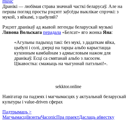
music
Дранікі — любімая страва значнай часткі беларусаў. Але на
першы погляд просты рэцэпт заўсёды выклікае спрэчкі: з
мукой, з яйкамі, з цыбуляй?
Рэцэпт дранікаў ад жывой легенды беларускай музыкі
Лявона Вольскага
перадала
«Белсат» яго жонка
Яна
:
«Агульны падыход такі: без мукі, з дадаткам яйка,
цыбулі і солі, дзерці на тарцы альбо карыстацца
кухонным камбайнам з адмысловым нажом для
дранікаў. Есці са смятанай альбо з ласосем.
Цікавостка: смажыць на чыгуннай патэльні!».
sekktor.online
Навігатар па падзеях і магчымасцях у актуальнай беларускай
культуры і value-driven сферах
Падтрымаць >
Магчымасці
Івэнты
Часопіс
Пра праект
Даслаць абвестку