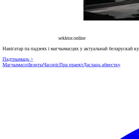
sekktor.online
Навігатар па падзеях і магчымасцях у актуальнай беларускай кул
Падтрымаць >
Магчымасці
Івэнты
Часопіс
Пра праект
Даслаць абвестку