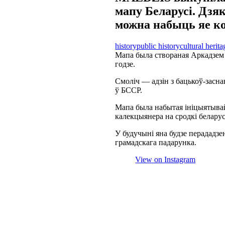
мапу Беларусі. Дзя
можна набыць яе к
history
public history
cultural herita
Мапа была створаная Аркадзем 
годзе.
Смоліч — адзін з бацькоў-засна
ў БССР.
Мапа была набытая ініцыятыв
калекцыянера на сродкі беларуск
У будучыні яна будзе перададзе
грамадскага падарунка.
View on Instagram