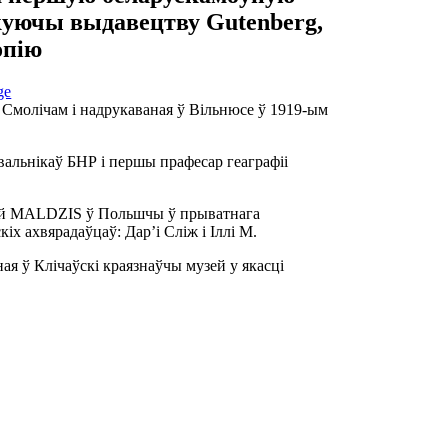
куючы выдавецтву Gutenberg,
опію
ge
Смолічам і надрукаваная ў Вільнюсе ў 1919-ым
вальнікаў БНР і першы прафесар геаграфіі
ай MALDZIS ў Польшчы ў прыватнага
іх ахвярадаўцаў: Дар’і Сліж і Іллі М.
ная ў Клічаўскі краязнаўчы музей у якасці