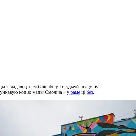
ы з выдавецтвам Gutenberg і студыяй Imago.by
рункавую копію мапы Смоліча –
у раме
ці
без
.