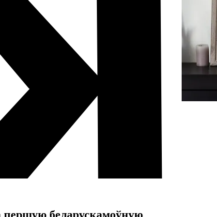
 першую беларускамоўную