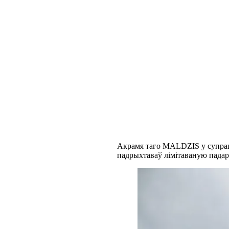
Акрамя таго MALDZIS у супрац
падрыхтаваў лімітаваную пада