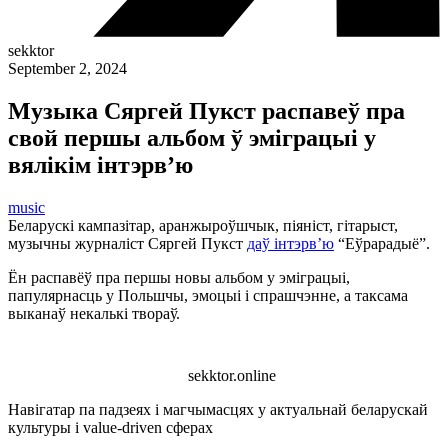
sekktor
September 2, 2024
Музыка Сяргей Пукст распавеў пра
свой першы альбом ў эміграцыі у
вялікім інтэрв’ю
music
Беларускі кампазітар, аранжыроўшчык, піяніст, гітарыст,
музычны журналіст Сяргей Пукст
даў інтэрв’ю
“Еўрарадыё”.
Ён распавёў пра першы новы альбом у эміграцыі,
папулярнасць у Польшчы, эмоцыі і спрашчэнне, а таксама
выканаў некалькі твораў.
sekktor.online
Навігатар па падзеях і магчымасцях у актуальнай беларускай
культуры і value-driven сферах