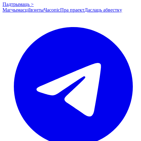
Падтрымаць >
Магчымасці
Івэнты
Часопіс
Пра праект
Даслаць абвестку