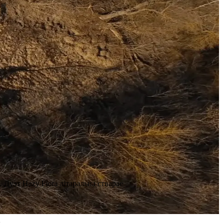
. Дуэт Hazy Flora літаральна стварае
а