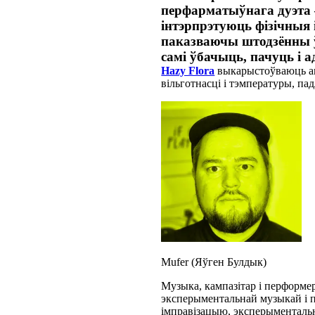
перфарматыўнага дуэта –
інтэрпрэтуюць фізічныя 
паказваючы штодзённы 
самі ўбачыць, пачуць і 
Hazy Flora
выкарыстоўваюць анал
вільготнасці і тэмпературы, п
Mufer (Яўген Булдык)
Музыка, кампазітар і перформе
эксперыментальнай музыкай і п
імправізацыю, эксперыментальн