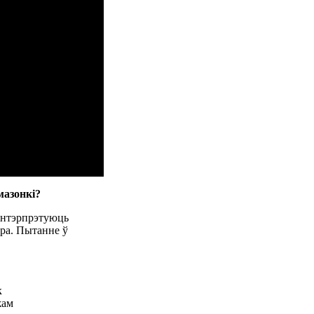
мазонкі?
 інтэрпрэтуюць
ора. Пытанне ў
к
жам