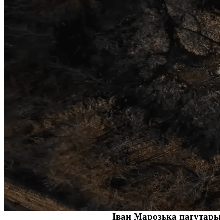
Скрыншот з відэа Hazy Flora - Density at 98
kPa, Youtube
Іван Марозька пагутары