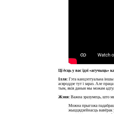
Ці ёсць у вас ідэі «агучыць»
Ілля
: Гэта канцэптуальна іншы
асяроддзе тут і зараз. Але пра
тым, якія даныя мы можам адтул
Жэня
: Важна зразумець, што м
Можна прыгожа падабраць 
жыццядзейнасць вавёрак 