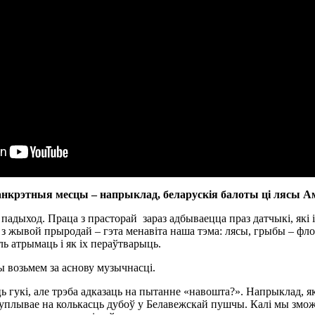
 канкрэтныя месцы – напрыклад, беларускія балоты ці лясы А
 падыход. Праца з прасторай зараз адбываецца праз датчыкі, які
ца з жывой прыродай – гэта менавіта наша тэма: лясы, грыбы – фл
ь атрымаць і як іх пераўтварыць.
ы возьмем за аснову музычнасці.
гукі, але трэба адказаць на пытанне «навошта?». Напрыклад, я
уплывае на колькасць дубоў у Белавежскай пушчы. Калі мы змо