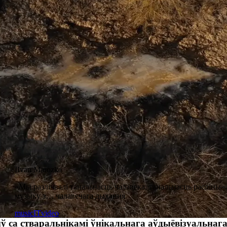
I
Ivan Marozka
«Мы разлічвалі танальнасць чалавека, танальнасць расліны».
музыку з… чалавечага дыхання
music
IT
video
ў са стваральнікамі ўнікальнага аўдыёвізуальнаг