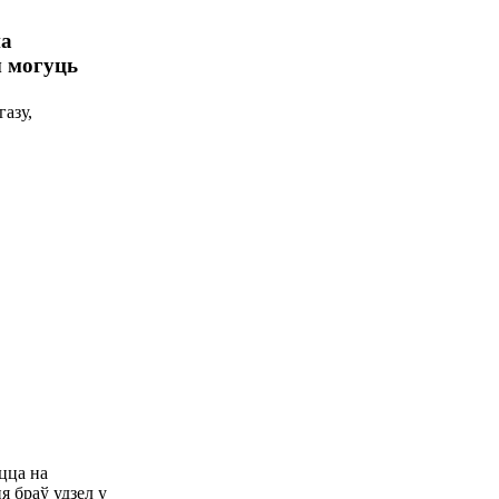
на
ы могуць
газу,
цца на
 браў удзел у