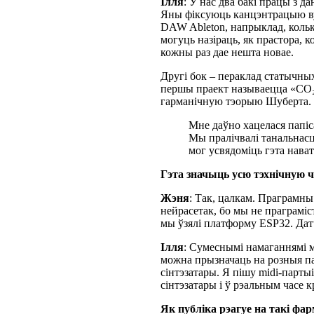
Ілля
: У нас два бакі працы з д
Яны фіксуюць канцэнтрацыю вугл
DAW Ableton, напрыклад, колька
могуць назіраць, як прастора, 
кожны раз дае нешта новае.
Другі бок – пераклад статычных
першы праект называецца «CO₂ i
гарманічную тэорыю Шуберта.
Мне даўно хацелася папіс
Мы пралічвалі танальнасць
мог усвядоміць гэта нават
Гэта значыць усю тэхнічную ч
Жэня
: Так, цалкам. Праграмны 
нейрасетак, бо мы не праграміс
мы ўзялі платформу ESP32. Дат
Ілля
: Сумеснымі намаганнямі мы
можна прызначаць на розныя па
сінтэзатары. Я пішу midi-парты
сінтэзатары і ў рэальным часе 
Як публіка рэагуе на такі ф