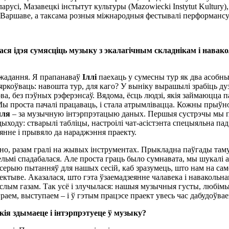
русі, Мазавецкі інстытут культуры (Mazowiecki Instytut Kultury),
 Варшаве, а таксама розныя міжнародныя фестывалі перформансу
ілася ідэя сумясціць музыку з экалагічным складнікам і нава
а жадання. Я прапанаваў
Іллі
паехаць у сумесны тур як два асобн
бмяркоўваць: навошта тур, для каго? У выніку вырашылі зрабіць ду
а, без пэўных рэферэнсаў. Вядома, ёсць людзі, якія займаюцца 
ы проста пачалі працаваць, і стала атрымлівацца. Кожны прыўнос
лля
– за музычную інтэрпрэтацыю даных. Першыя сустрэчы мы п
ходу: стварылі табліцы, настроілі чат-асістэнта спецыяльна па
янне і прывяло да нараджэння праекту.
но, разам гралі на жывых інструментах. Прыкладна паўгады там
ельмі спадабалася. Але проста граць было сумнавата, мы шукалі
серыю пытанняў для нашых сесій, каб зразумець, што нам на сам
ектыве. Аказалася, што гэта ўзаемадзеянне чалавека і навакольна
іслым газам. Так усё і злучылася: нашыя музычныя густы, любімыя
граем, выступаем – і ў гэтым працэсе праект увесь час дабудоўвае
ія здымаеце і інтэрпрэтуеце ў музыку?