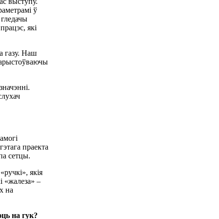
ас выступу.
раметрамі ў
 гледачы
працэс, які
а газу. Наш
ыкарыстоўваючы
значэнні.
слухач
памогі
гэтага праекта
па сетцы.
«ручкі», якія
і «жалеза» –
х на
ць на гук?