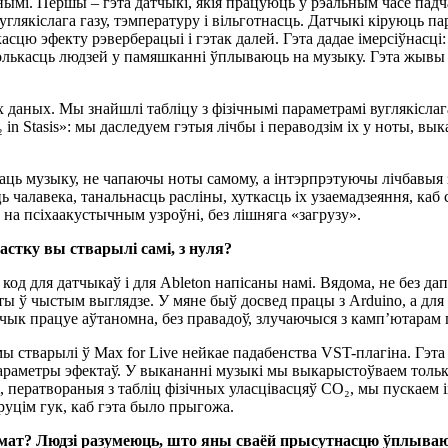
анымі. Першы – гэта датчыкі, якія працуюць у рэальным часе падч
якіслага газу, тэмпературу і вільготнасць. Датчыкі кіруюць па
сцю эфекту рэверберацыі і гэтак далей. Гэта дадае імерсіўнасці:
колькасць людзей у памяшканні ўплываюць на музыку. Гэта жывы 
 даных. Мы знайшлі табліцу з фізічнымі параметрамі вуглякіслаг
n Stasis»: мы даследуем гэтыя лічбы і пераводзім іх у ноты, в
аць музыку, не чапаючы ноты самому, а інтэрпрэтуючы лічбавыя 
 чалавека, танальнасць расліны, хуткасць іх узаемадзеяння, каб 
 на псіхаакустычным узроўні, без лішняга «загрузу».
астку вы стварылі самі, з нуля?
код для датчыкаў і для Ableton напісаны намі. Вядома, не без да
ты ў чыстым выглядзе. У мяне быў досвед працы з Arduino, а для 
чык працуе аўтаномна, без правадоў, злучаючыся з камп’ютарам 
 стварылі ў Max for Live нейкае падабенства VST-плагіна. Гэта 
раметры эфектаў. У выкананні музыкі мы выкарыстоўваем тольк
і, ператвораныя з табліц фізічных уласцівасцяў CO₂, мы пускаем і
круцім гук, каб гэта было прыгожа.
армат? Людзі разумеюць, што яны сваёй прысутнасцю ўплываю