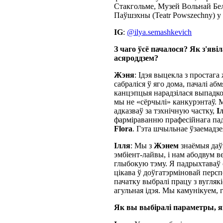
Стакгольме, Музей Вольнай Бела
Паўшэхны (Teatr Powszechny) у
IG
:
@ilya.semashkevich
З чаго ўсё пачалося? Як з'яв
асяроддзем?
Жэня
: Ідэя выцекла з простаг
сабраліся ў яго дома, пачалі а
канцэпцыя нарадзілася выпадков
мы не «сёрчылі» канкурэнтаў. М
адказваў за тэхнічную частку,
І
фарміраванню прафесійнага пады
Flora
. Гэта шчыльнае ўзаемадзе
Ілля
: Мы з
Жэнем
знаёмыя даў
эмбіент-лайвы, і нам абодвум в
глыбокую тэму. Я падрыхтаваў 
цікава ў доўгатэрміновай персп
пачатку выбралі працу з вугляк
агульная ідэя. Мы камунікуем, 
Як вы выбіралі параметры, як