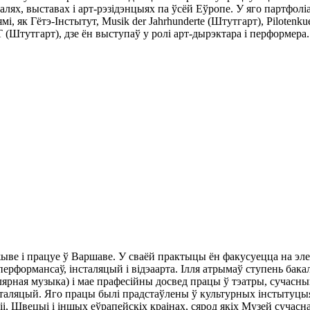
ях, выставах і арт-рэзідэнцыях па ўсёй Еўропе. У яго партфоліа
, як Гётэ-Інстытут, Musik der Jahrhunderte (Штутгарт), Pilotenk
(Штутгарт), дзе ён выступаў у ролі арт-дырэктара і перформера.
 жыве і працуе ў Варшаве. У сваёй практыцы ён факусуецца на э
перформансаў, інсталяцый і відэаарта. Ілля атрымаў ступень бака
лярная музыка) і мае прафесійны досвед працы ў тэатры, сучасн
нсталяцый. Яго працы былі прадстаўлены ў культурных інстытуцыя
, Швецыі і іншых еўрапейскіх краінах, сярод якіх Музей сучасна