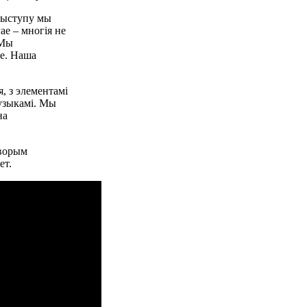
 выступу мы
ае – многія не
 Мы
ае. Наша
, з элементамі
музыкамі. Мы
на
аворым
ет.