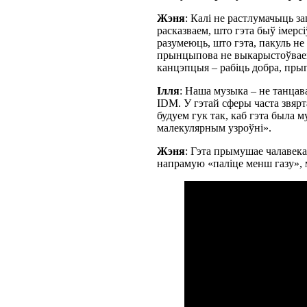
Жэня
: Калі не растлумачыць за
расказваем, што гэта быў імерс
разумеюць, што гэта, пакуль н
прынцыпова не выкарыстоўваем 
канцэпцыя – рабіць добра, прыг
Ілля
: Наша музыка – не танцава
IDM. У гэтай сферы часта звяр
будуем гук так, каб гэта была 
малекулярным узроўні».
Жэня
: Гэта прымушае чалавека
напрамую «паліце менш газу», 