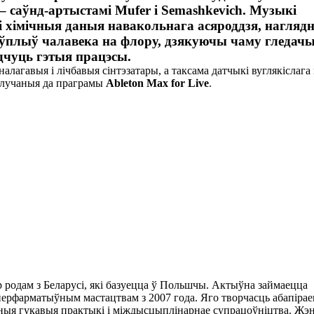
 саўнд-артыстамі Mufer і Semashkevich. Музыкі
і хімічныя даныя навакольнага асяроддзя, нагляд
ўплыў чалавека на флору, дзякуючы чаму гледач
адчуць гэтыя працэсы.
агавыя і лічбавыя сінтэзатары, а таксама датчыкі вуглякіслага 
адлучаныя да праграмы
Ableton Max for Live
.
р родам з Беларусі, які базуецца ў Польшчы. Актыўна займаецца
ерфарматыўным мастацтвам з 2007 года. Яго творчасць абапірае
ыя гукавыя практыкі і міждысцыплінарнае супрацоўніцтва. Жэня