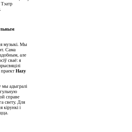
 Тэатр
.
кольным
ыя музыкі. Мы
эт. Сама
падобным, але
іў сваё: я
рысвяцілі
д праект
Hazy
у мы адыгралі
 агульную
ой справе
га свету. Для
 кірункі і
цца.