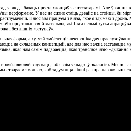
гадзя, людзі бачаць проста хлопцаў з сінтэзатарамі. Але ў канцы
іўны перформанс. У нас на сцэне стаіць дэвайс на стойцы, ён мірг
е растлумачыш. Плюс мы працуем з відэа, якое я здымаю з дрона.
аўтсорс, толькі свой матэрыял, які
Ілля
вельмі хутка апрацоўв
ожа і без лішніх «затупаў».
льная форма, а хутчэй эмбіент ці электроніка для праслухоўвання
таюцца да складаных канцэпцый, але для нас важна заставацца 
музыка, якая нам самім падабаецца, якая транслюе ідэю «дыхання 
 воляй-няволяй задумацца аб сваім укладзе ў экалогію. Мы не г
мы ствараем эмоцыю, каб задумацца лішні раз пра навакольны св