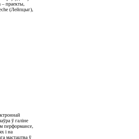
 – праекты,
ueche (Лейпцыг),
лектроннай
лаўра ў галіне
ым перформансе,
х і на
га мастацтва ў