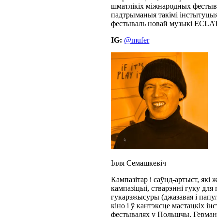
шматлікіх міжнародных фестывал
падтрыманыя такімі інстытуцыямі
фестываль новай музыкі ECLAT 
IG:
@mufer
Ілля Семашкевіч
Кампазітар і саўнд-артыст, які
кампазіцыі, стварэнні гуку для 
гукарэжысуры (джазавая і папу
кіно і ў кантэксце мастацкіх і
фестывалях у Польшчы, Германіі