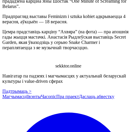
прададзена карціна Яны Шостак “One Minute of Screaming for
Belarus”.
Прадпрагляд выставы Feminizm i sztuka kobiet адкрываецца 4
верасня, аўкцыён — 18 верасня.
Цемра прадставіць карціну “Ахвяра” (на фота) — пра апошнія
гады жыцця мастачкі. Анастасія Рыдлеўская выставіць Secret
Garden, якая ўваходзіць у серыю Snake Charmer і
пераплятаецца з яе музычнай творчасццю.
sekktor.online
Навігатар па падзеях і магчымасцях у актуальнай беларускай
культуры і value-driven сферах
Падтрымаць >
Магчымасці
Івэнты
Часопіс
Пра праект
Даслаць абвестку