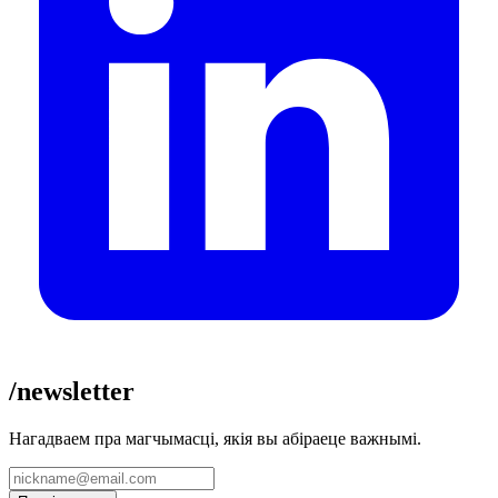
/newsletter
Нагадваем пра магчымасці, якія вы абіраеце важнымі.