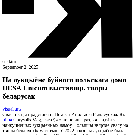
sekktor
September 2, 2025
На аукцыёне буйнога польскага дома
DESA Unicum выставяць творы
беларусак
visual arts
Свае працы прадставяць Цемра і Анастасія Рыдлеўская. Як
піша
Сhrysalis Mag, гэта ўжо не першы раз, калі адзін з
найбуйнешых аукцыённых дамоў Польшчы звяртае увагу на
творы беларускіх мастачак. У 2022 годзе на аукцыёне была