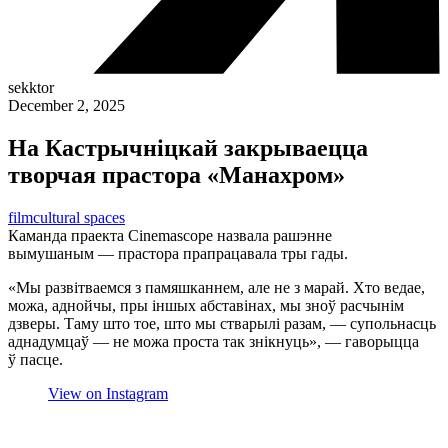
sekktor
December 2, 2025
На Кастрычніцкай закрываецца
творчая прастора «Манахром»
film
cultural spaces
Каманда праекта Cinemascope назвала рашэнне
вымушаным — прастора прапрацавала тры гады.
«Мы развітваемся з памяшканнем, але не з марай. Хто ведае,
можа, аднойчы, пры іншых абставінах, мы зноў расчынім
дзверы. Таму што тое, што мы стварылі разам, — супольнасць
аднадумцаў — не можа проста так знікнуць», — гаворыцца
ў пасце.
View on Instagram