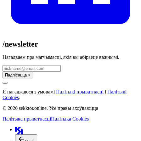
/newsletter
Нагадваем пра магчымасці, якія вы абіраеце важнымі.
Падпісацца >
Я пагаджаюся з умовамі
Палітыкі прыватнасці
і
Палітыкі
Cookies
.
© 2026 sekktor.online. Усе правы ахоўваюцца
Палітыка прыватнасці
Палітыка Cookies