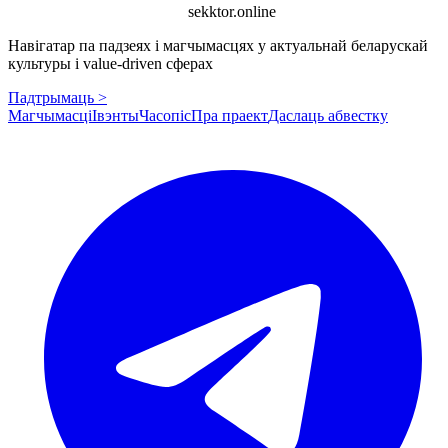
sekktor.online
Навігатар па падзеях і магчымасцях у актуальнай беларускай
культуры і value-driven сферах
Падтрымаць >
Магчымасці
Івэнты
Часопіс
Пра праект
Даслаць абвестку