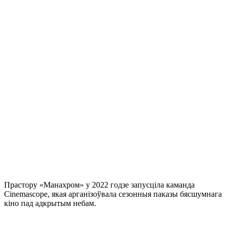
Прастору «Манахром» у 2022 годзе запусціла каманда
Cinemascope, якая арганізоўвала сезонныя паказы бясшумнага
кіно пад адкрытым небам.