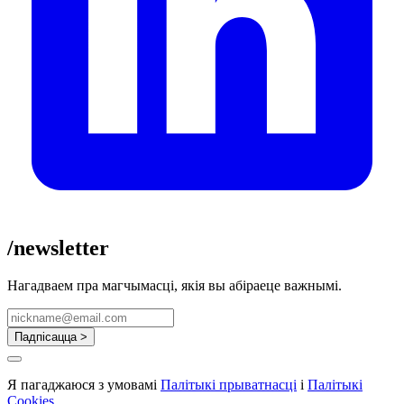
/newsletter
Нагадваем пра магчымасці, якія вы абіраеце важнымі.
Падпісацца >
Я пагаджаюся з умовамі
Палітыкі прыватнасці
і
Палітыкі
Cookies
.