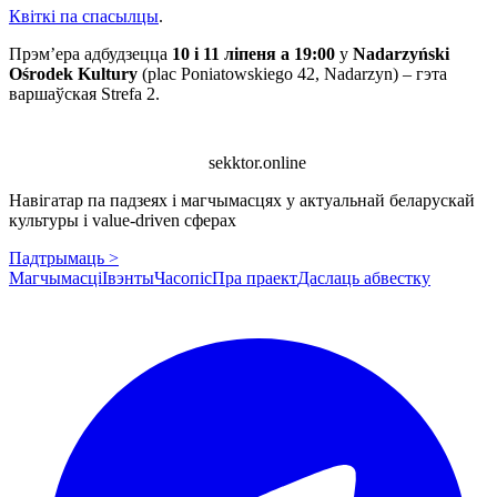
Квіткі па спасылцы
.
Прэм’ера адбудзецца
10 і 11 ліпеня а 19:00
у
Nadarzyński
Ośrodek Kultury
(plac Poniatowskiego 42, Nadarzyn) – гэта
варшаўская Strefa 2.
sekktor.online
Навігатар па падзеях і магчымасцях у актуальнай беларускай
культуры і value-driven сферах
Падтрымаць >
Магчымасці
Івэнты
Часопіс
Пра праект
Даслаць абвестку