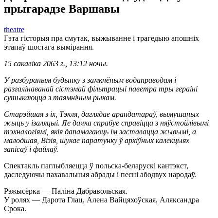
прыгарадзе Варшавы
theatre
Гэта гісторыя пра смутак, выжыванне і трагедыю апошніх
этапаў шостага вымірання.
15 сакавіка 2063 г., 13:12 ночы.
У разбураным будынку з замкнёным водаправодам і
разгалінаванай сістэмай фільтрацыі паветра тры гераіні
сутыкаюцца з таямнічым рыкам.
Старэйшая з іх, Тэкля, даглядае арандатараў, вымушаных
жыць у ізаляцыі. Яе дачка спрабуе справіцца з няўстойлівымі
тэхналогіямі, якія дапамагаюць ім заставацца жывымі, а
малодшая, Візія, шукае паратунку ў архіўных калекцыях
запісаў і файлаў.
Спектакль паглыбляецца ў польска-беларускі кантэкст,
даследуючы пахавальныя абрады і песні абодвух народаў.
Рэжысёрка — Паліна Дабравольская.
У ролях — Дарота Глац, Алена Вайцяхоўская, Аляксандра
Срока.