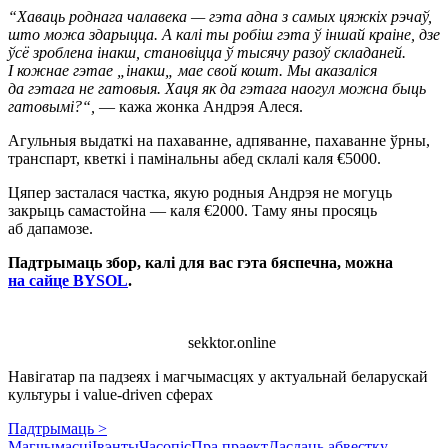
“Хаваць роднага чалавека — гэта адна з самых цяжкіх рэчаў,
што можа здарыцца. А калі ты робіш гэта ў іншай краіне, дзе
ўсё зроблена інакш, становіцца ў тысячу разоў складаней.
І кожнае гэтае „інакш„ мае свой кошт. Мы аказаліся
да гэтага не гатовыя. Хаця як да гэтага наогул можна быць
гатовымі?“,
— кажа жонка Андрэя Алеся.
Агульныя выдаткі на пахаванне, адпяванне, пахаванне ўрны,
транспарт, кветкі і памінальны абед склалі каля €5000.
Цяпер засталася частка, якую родныя Андрэя не могуць
закрыць самастойна — каля €2000. Таму яны просяць
аб дапамозе.
Падтрымаць збор, калі для вас гэта бяспечна, можна
на сайце BYSOL
.
sekktor.online
Навігатар па падзеях і магчымасцях у актуальнай беларускай
культуры і value-driven сферах
Падтрымаць >
Магчымасці
Івэнты
Часопіс
Пра праект
Даслаць абвестку