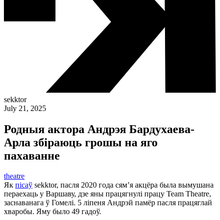
sekktor
July 21, 2025
Родныя актора Андрэя Бардухаева-
Арла збіраюць грошы на яго
пахаванне
theatre
Як
пісаў
sekktor, пасля 2020 года сям’я акцёра была вымушана
пераехаць у Варшаву, дзе яны працягнулі працу Team Theatre,
заснаванага ў Гомелі. 5 ліпеня Андрэй памёр пасля працяглай
хваробы. Яму было 49 гадоў.