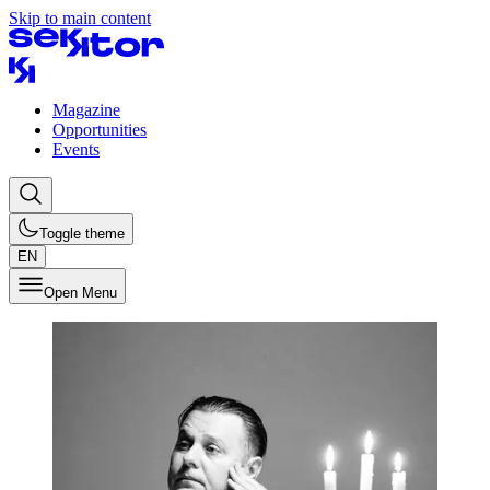
Skip to main content
Magazine
Opportunities
Events
Toggle theme
EN
Open Menu