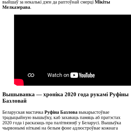
выйшаў за некалькі дзен да раптоўнай смерці
Мікіты
Мелказерава
.
Вышыванка — хроніка 2020 года рукамі Руфіны
Базловай
Беларуская мастачка
Руфіна Базлова
выкарыстоўвае
традыцыйную вышыўку, каб захаваць памяць аб пратэстах
2020 года і расказаць пра палітвязняў у Беларусі. Вышыўка
чырвонымі ніткамі на белым фоне адлюстроўвае кожнага