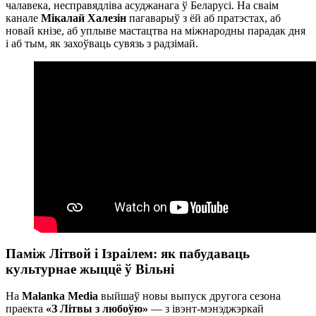
чалавека, несправядліва асуджанага ў Беларусі. На сваім
канале
Мікалай Халезін
пагаварыў з ёй аб пратэстах, аб
новай кнізе, аб уплыве мастацтва на міжнародны парадак дня
і аб тым, як захоўваць сувязь з радзімай.
Паміж Літвой і Ізраілем: як пабудаваць
культурнае жыццё ў Вільні
На
Malanka Media
выйшаў новы выпуск другога сезона
праекта
«З Літвы з любоўю»
— з івэнт-мэнэджэркай