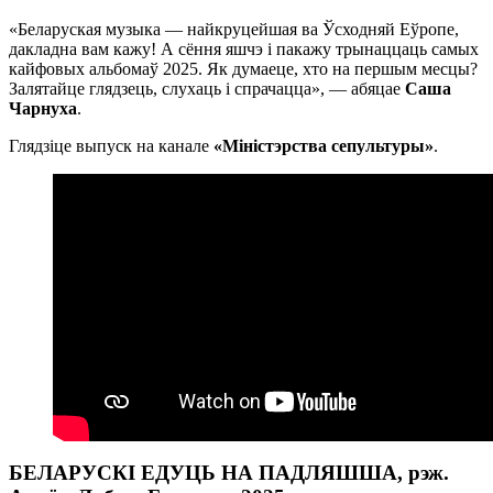
«Беларуская музыка — найкруцейшая ва Ўсходняй Еўропе,
дакладна вам кажу! А сёння яшчэ і пакажу трынаццаць самых
кайфовых альбомаў 2025. Як думаеце, хто на першым месцы?
Залятайце глядзець, слухаць і спрачацца», — абяцае
Саша
Чарнуха
.
Глядзіце выпуск на канале
«Міністэрства сепультуры»
.
БЕЛАРУСКІ ЕДУЦЬ НА ПАДЛЯШША, рэж.