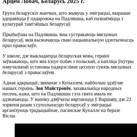
Арцём Лобач, Беларусь 2025 г.
Група беларускіх жанчын, што жывуць у эміграцыі, вырашае
адправіцца ў падарожжа на Падляшша, каб пазнаёміцца з
культурай тамтэйшых беларусаў.
Прыбыўшы на Падляшша, яны сустракаюць мясцовых
беларусаў, якія вызначаюць сваю нацыянальную ідэнтычнасць
праз праваслаўе.
У школе, дзе выкладаецца беларуская мова, гераіні
заўважаюць, што яна існуе побач з польскай, а капліца ўнутры
навучальнай установы падкрэслівае цесную сувязь мясцовых
беларусаў з праваслаўем.
Аднак адкрыццё, звязанае з Купаллем, найбольш здзіўляе
нашых гераінь.
Зоя Майстровіч
, захавальніца народных
песень, кажа, што на Падляшшы гэта свята амаль не
адзначаецца. У выніку дзяўчаты вяртаюцца ў Варшаву, дзе 22
чэрвеня разам з супольнасцю беларусаў у эміграцыі
арганізуюць традыцыйнае, паганскае Купалле на беразе
Віслы.