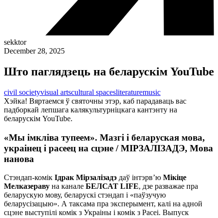
sekktor
December 28, 2025
Што паглядзець на беларускім YouTube
civil society
visual arts
cultural spaces
literature
music
Хэйка! Вяртаемся ў святочны этэр, каб парадаваць вас
падборкай лепшага калякультурніцкага кантэнту на
беларускім YouTube.
«Мы імкліва тупеем». Мазгі і беларуская мова,
украінец і расеец на сцэне / МІРЗАЛІЗАДЭ, Мова
нанова
Стэндап-комік
Ідрак Мірзалізадэ
даў інтэрв’ю
Мікіце
Мелказераву
на канале
БЕЛСАТ LIFE
, дзе разважае пра
беларускую мову, беларускі стэндап і «паўзучую
беларусізацыю». А таксама пра эксперымент, калі на адной
сцэне выступілі комік з Украіны і комік з Расеі. Выпуск