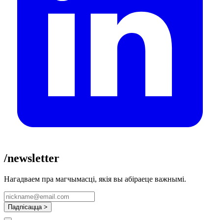
/newsletter
Нагадваем пра магчымасці, якія вы абіраеце важнымі.
Падпісацца >