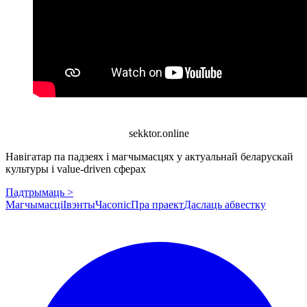
sekktor.online
Навігатар па падзеях і магчымасцях у актуальнай беларускай
культуры і value-driven сферах
Падтрымаць >
Магчымасці
Івэнты
Часопіс
Пра праект
Даслаць абвестку