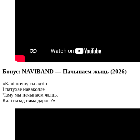
Бонус: NAVIBAND — Пачынаем жыць (2026)
«Калі ноччу ты адзін
І патухае наваколле
Чаму мы пачынаем жыць,
Калі назад няма дарогі?»