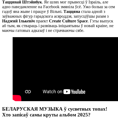
Таццянай Штэйнбук
. Яе шлях мог прывесці ў Ізраіль, але
адно паведамленне на Facebook змяніла ўсё. Ужо больш за сем
гадоў яна жыве і працуе ў Вільні.
Таццяна
стала адной з
заўважных фігур гарадскога асяроддзя, запусціўшы разам з
Надзеяй Ількевіч
праект
Create Culture Space
. Гэты выпуск
аб тым, як ствараць і развіваць ініцыятывы ў новай краіне, не
маючы гатовых адказаў і не страчваючы сябе.
БЕЛАРУСКАЯ МУЗЫКА ў сусветных топах!
Хто запісаў самы круты альбом 2025?