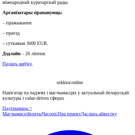
міжнароднай куратарскай рады.
Арганізатары прапануюць:
– пражыванне
– праезд
– суткавыя 3600 EUR.
Дэдлайн
– 26 ліпеня.
Падаць заяўку.
sekktor.online
Навігатар па падзеях і магчымасцях у актуальнай беларускай
культуры і value-driven сферах
Падтрымаць >
Магчымасці
Івэнты
Часопіс
Пра праект
Даслаць абвестку