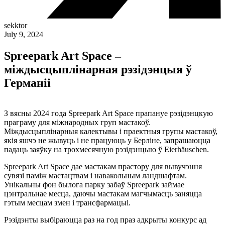
sekktor
July 9, 2024
Spreepark Art Space –
міждысцыплінарная рэзідэнцыя ў
Германіі
З вясны 2024 года Spreepark Art Space прапануе рэзідэнцкую
праграму для міжнародных груп мастакоў.
Міждысцыплінарныя калектывы і праектныя групы мастакоў,
якія яшчэ не жывуць і не працуюць у Берліне, запрашаюцца
падаць заяўку на трохмесячную рэзідэнцыю ў Eierhäuschen.
Spreepark Art Space дае мастакам прастору для вывучэння
сувязі паміж мастацтвам і навакольным ландшафтам.
Унікальны фон былога парку забаў Spreepark займае
цэнтральнае месца, даючы мастакам магчымасць заняцца
гэтым месцам змен і трансфармацыі.
Рэзідэнты выбіраюцца раз на год праз адкрыты конкурс ад