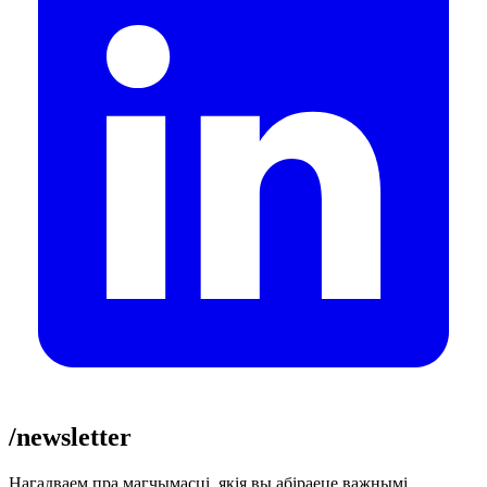
/newsletter
Нагадваем пра магчымасці, якія вы абіраеце важнымі.