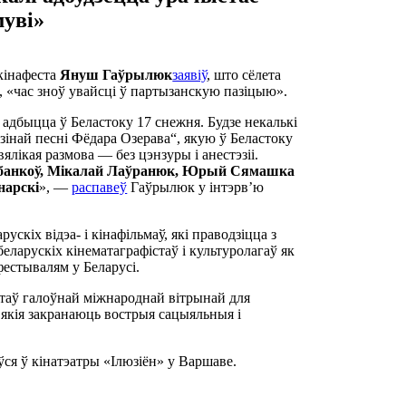
муві»
 кінафеста
Януш Гаўрылюк
заявіў
, што сёлета
х, «час зноў увайсці ў партызанскую пазіцыю».
 адбыцца ў Беластоку 17 снежня. Будзе некалькі
зінай песні Фёдара Озерава“, якую ў Беластоку
вялікая размова — без цэнзуры і анестэзіі.
банкоў, Мікалай Лаўранюк, Юрый Сямашка
нарскі
», —
распавеў
Гаўрылюк у інтэрв’ю
скіх відэа- і кінафільмаў, які праводзіцца з
беларускіх кінематаграфістаў і культуролагаў як
естывалям у Беларусі.
стаў галоўнай міжнароднай вітрынай для
 якія закранаюць вострыя сацыяльныя і
ся ў кінатэатры «Ілюзіён» у Варшаве.