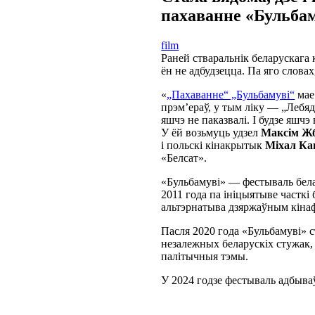
пахаванне «Бульба
film
Раней стваральнік беларускага
ён не адбудзецца. Па яго слова
«
„Пахаванне“ „Бульбамуві“
мае
прэм’ераў, у тым ліку — „Лебяд
яшчэ не паказвалі. І будзе яшчэ 
У ёй возьмуць удзел
Максім Ж
і польскі кінакрытык
Міхал Ка
«Белсат».
«Бульбамуві» — фестываль белару
2011 года па ініцыятыве часткі 
альтэрнатыва дзяржаўным кінаф
Пасля 2020 года «Бульбамуві» 
незалежных беларускіх стужак,
палітычныя тэмы.
У 2024 годзе фестываль адбываў