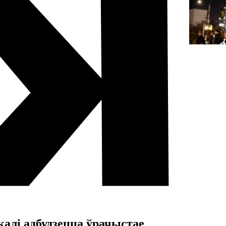
 калі адбудзецца ўрачыстае