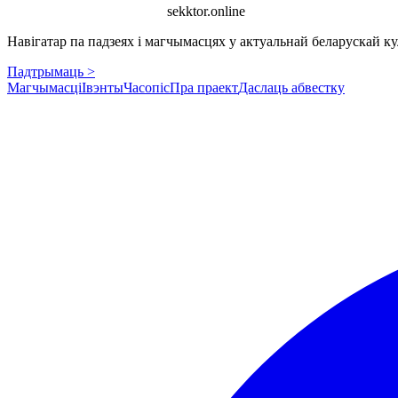
sekktor.online
Навігатар па падзеях і магчымасцях у актуальнай беларускай кул
Падтрымаць >
Магчымасці
Івэнты
Часопіс
Пра праект
Даслаць абвестку