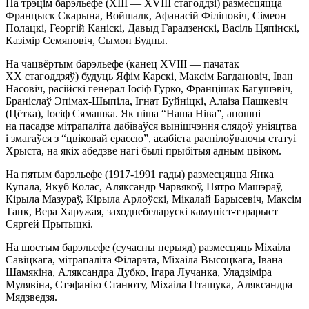
На трэцім барэльефе (XIII — XVIII стагоддзі) размесцяцца
Францыск Скарына, Войшалк, Афанасій Філіповіч, Сімеон
Полацкі, Георгій Каніскі, Давыд Гарадзенскі, Васіль Цяпінскі,
Казімір Семяновіч, Сымон Будны.
На чацвёртым барэльефе (канец XVIII — пачатак
XX стагоддзяў) будуць Яфім Карскі, Максім Багдановіч, Іван
Насовіч, расійскі генерал Іосіф Гурко, Францішак Багушэвіч,
Браніслаў Эпімах-Шыпіла, Ігнат Буйніцкі, Алаіза Пашкевіч
(Цётка), Іосіф Сямашка. Як піша “Наша Ніва”, апошні
на пасадзе мітрапаліта дабіваўся вынішчэння слядоў уніяцтва
і змагаўся з “цвіковай ерассю”, асабіста распілоўваючы статуі
Хрыста, на якіх абедзве нагі былі прыбітыя адным цвіком.
На пятым барэльефе (1917-1991 гады) размесцяцца Янка
Купала, Якуб Колас, Аляксандр Чарвякоў, Пятро Машэраў,
Кірыла Мазураў, Кірыла Арлоўскі, Мікалай Барысевіч, Максім
Танк, Вера Харужая, заходнебеларускі камуніст-тэрарыст
Сяргей Прытыцкі.
На шостым барэльефе (сучасны перыяд) размесцяць Міхаіла
Савіцкага, мітрапаліта Філарэта, Міхаіла Высоцкага, Івана
Шамякіна, Аляксандра Дубко, Ігара Лучанка, Уладзіміра
Мулявіна, Стэфанію Станюту, Міхаіла Пташука, Аляксандра
Мядзведзя.