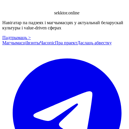
sekktor.online
Навігатар па падзеях і магчымасцях у актуальнай беларускай
культуры і value-driven сферах
Падтрымаць >
Магчымасці
Івэнты
Часопіс
Пра праект
Даслаць абвестку