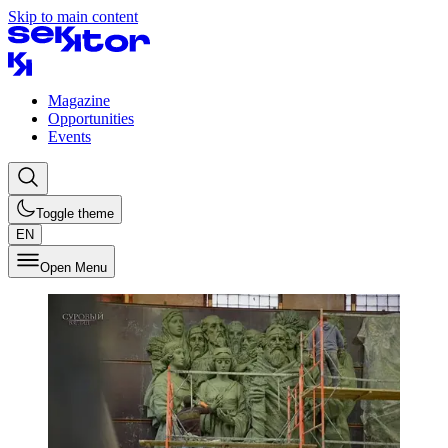
Skip to main content
Magazine
Opportunities
Events
Toggle theme
EN
Open Menu