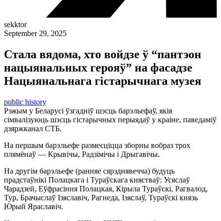
sekktor
September 29, 2025
Стала вядома, хто войдзе ў “пантэон
нацыянальных герояў” на фасадзе
Нацыянальнага гістарычнага музея
public history
Рэжым у Беларусі ўзгадніў шэсць барэльефаў, якія
сімвалізуюць шэсць гістарычных перыядаў у краіне, паведаміў
дзяржканал СТБ.
На першым барэльефе размесціцца зборны вобраз трох
плямёнаў — Крывічы, Радзімічы і Дрыгавічы.
На другім барэльефе (ранняе сярэднявечча) будуць
прадстаўнікі Полацкага і Тураўскага княстваў: Усяслаў
Чарадзей, Еўфрасіння Полацкая, Кірыла Тураўскі, Рагвалод,
Тур, Брачыслаў Ізяславіч, Рагнеда, Ізяслаў, Тураўскі князь
Юрый Яраславіч.