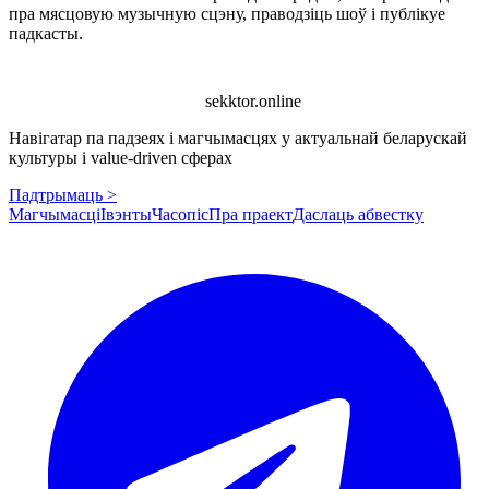
пра мясцовую музычную сцэну, праводзіць шоў і публікуе
падкасты.
sekktor.online
Навігатар па падзеях і магчымасцях у актуальнай беларускай
культуры і value-driven сферах
Падтрымаць >
Магчымасці
Івэнты
Часопіс
Пра праект
Даслаць абвестку