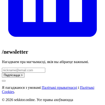
/newsletter
Нагадваем пра магчымасці, якія вы абіраеце важнымі.
Падпісацца >
Я пагаджаюся з умовамі
Палітыкі прыватнасці
і
Палітыкі
Cookies
.
© 2026 sekktor.online. Усе правы ахоўваюцца