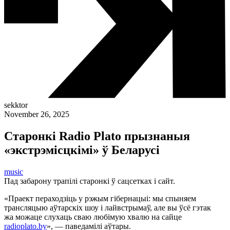
sekktor
November 26, 2025
Старонкі Radio Plato прызнаныя
«экстрэмісцкімі» ў Беларусі
music
Пад забарону трапілі старонкі ў сацсетках і сайт.
«Праект пераходзіць у рэжым гібернацыі: мы спыняем
трансляцыю аўтарскіх шоу і лайвстрымаў, але вы ўсё гэтак
жа можаце слухаць сваю любімую хвалю на сайце
radioplato.by
», — паведамілі аўтары.