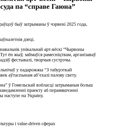
суда па “справе Гаюна”
раўцоў быў затрыманы ў чэрвені 2025 года,
паўналетнія дзеці.
навальнік унікальнай арт-вёскі “Чырвоны
Тут ён жыў, займаўся рамесніцтвам, арганізаваў
адзіў фестывалі, творчыя сустрэчы.
ельнічаў у падарожжы “З табурэткай
авек аўтаспынам аб’ехалі палову свету.
юна” ў Гомельскай вобласці затрыманыя больш
і паведамленні праекту аб перамяшчэнні
ры наступе на Украіну.
ьтуры і value-driven сферах