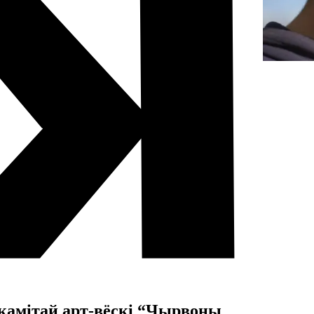
акамітай арт-вёскі “Чырвоны