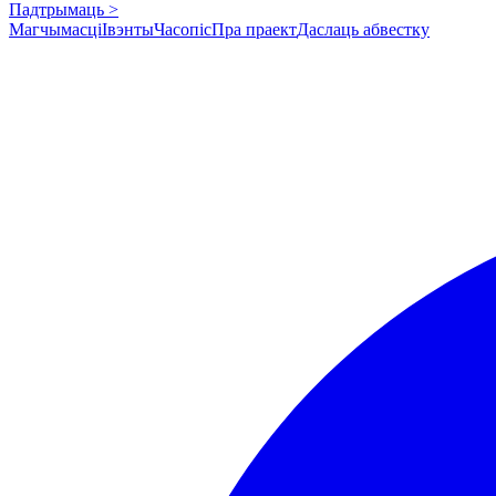
Падтрымаць >
Магчымасці
Івэнты
Часопіс
Пра праект
Даслаць абвестку