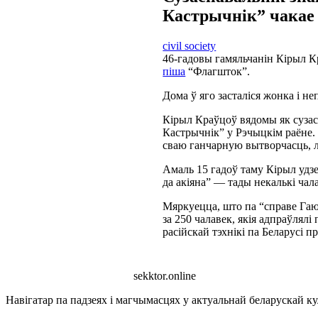
Кастрычнік” чакае 
civil society
46-гадовы гамяльчанін Кірыл К
піша
“Флагшток”.
Дома ў яго засталіся жонка і не
Кірыл Краўцоў вядомы як сузас
Кастрычнік” у Рэчыцкім раёне. 
сваю ганчарную вытворчасць, л
Амаль 15 гадоў таму Кірыл удз
да акіяна” — тады некалькі чал
Мяркуецца, што па “справе Га
за 250 чалавек, якія адпраўлял
расійскай тэхнікі па Беларусі п
sekktor.online
Навігатар па падзеях і магчымасцях у актуальнай беларускай кул