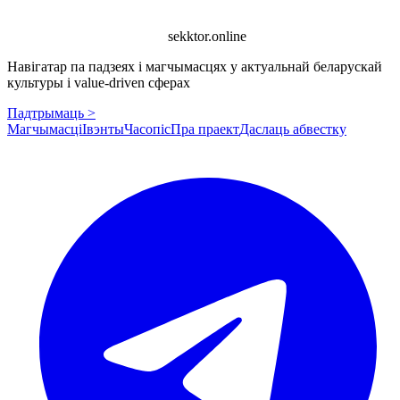
sekktor.online
Навігатар па падзеях і магчымасцях у актуальнай беларускай
культуры і value-driven сферах
Падтрымаць >
Магчымасці
Івэнты
Часопіс
Пра праект
Даслаць абвестку