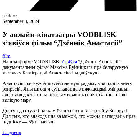
sekktor
September 3, 2024
У анлайн-кінатэатры VODBLISK
з’явіўся фільм “Дзённік Анастасіі”
film
На платформе VODBLISK
з’явіўся
“Дзённік Анастасіі” —
дакументальны фільм Максіма Буйніцкага пра беларускую
мастачку ў эміграцыі Анастасію Рыдлеўскую.
Анастасія і яе муж Аляксей пакінулі радзіму з-за палітычных
рэпрэсій. Яны штодня сутыкаюцца з цяжкасцямі эміграцыі,
але, нягледзячы ні на што, захоўваюць сваё каханне і сваю
вялікую мару.
Доступ да стужкі цалкам бясплатны для людзей у Беларусі.
Для тых, хто знаходзіцца за мяжой, яго можна паглядзець праз
падпіску — 5$ на месяц.
Глядзець