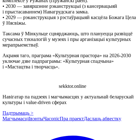
комплексе ў Ружанах (Пружанскі раён).
• 2030 — завяршэнне рэканструкцыі (з кансервацыяй
і прыстасаваннем) Навагрудскага замка.
• 2029 — рэканструкцыя з рэстаўрацыяй касцёла Божага Цела
ў Нясвіжы.
Таксама ў Мінкульце сцвярджаюць, што плануецца развіццё
сучасных тэхналогій у музеях і пры арганізацыі культурных
мерапрыемстваў.
Акрамя таго, праграма «Культурная прастора» на 2026-2030
уключае дзве падпраграмы: «Культурная спадчына»
і «Мастацтва і творчасць».
sekktor.online
Навігатар па падзеях і магчымасцях у актуальнай беларускай
культуры і value-driven сферах
Падтрымаць >
Магчымасці
Івэнты
Часопіс
Пра праект
Даслаць абвестку