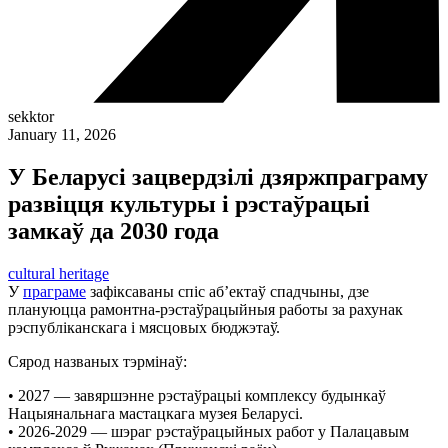
sekktor
January 11, 2026
У Беларусі зацвердзілі дзяржпраграму
развіцця культуры і рэстаўрацыі
замкаў да 2030 года
cultural heritage
У
праграме
зафіксаваны спіс аб’ектаў спадчыны, дзе
плануюцца рамонтна-рэстаўрацыйныя работы за рахунак
рэспубліканскага і мясцовых бюджэтаў.
Сярод названых тэрмінаў:
• 2027 — завяршэнне рэстаўрацыі комплексу будынкаў
Нацыянальнага мастацкага музея Беларусі.
• 2026-2029 — шэраг рэстаўрацыйных работ у Палацавым