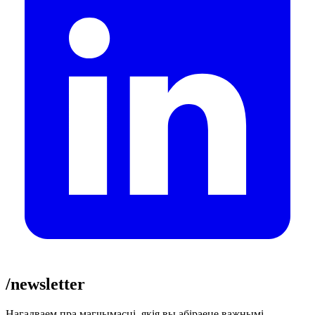
/newsletter
Нагадваем пра магчымасці, якія вы абіраеце важнымі.